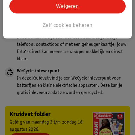
Kruidvat is een gecertificeerd drogist. Dit betekent dat je
Weigeren
deskundig advies krijgt over medicijn gebruik. In de
winkel én online!
Zelf cookies beheren
Kruidvat fotokiosk
In de winkel vind je een fotokiosk waarmee je met je
telefoon, contactloos of met een geheugenkaartje, jouw
foto’s direct kan meenemen. Super makkelijk en direct
klaar.
WeCycle inleverpunt
In deze Kruidvat vind je een WeCycle inleverpunt voor
batterijen en kleine elektrische apparaten. Deze kan je
gratis inleveren zodat ze worden gerecycled.
Kruidvat folder
Geldig van maandag 3 t/m zondag 16
augustus 2026.