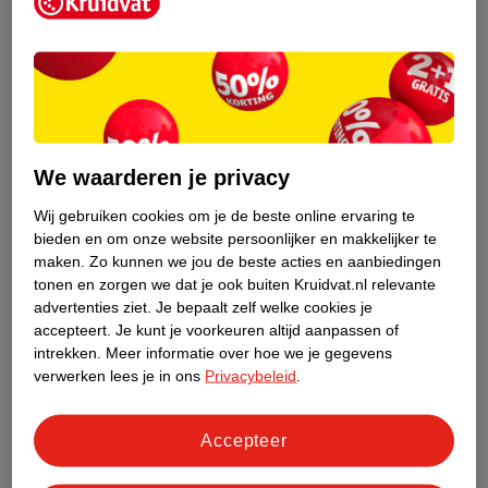
Kruidvat is een erkend specialist in
zelfzorg, ook online. Wat je
gezondheidsvraag ook is, stel hem aan
We waarderen je privacy
ons!
Wij gebruiken cookies om je de beste online ervaring te
Stel je gezondheidsvraag
bieden en om onze website persoonlijker en makkelijker te
maken.
Zo kunnen we jou de beste acties en aanbiedingen
tonen en zorgen we dat je ook buiten Kruidvat.nl relevante
advertenties ziet.
Je bepaalt zelf welke cookies je
Ook in deze winkel
accepteert.
Je kunt je voorkeuren altijd aanpassen of
intrekken.
Meer informatie over hoe we je gegevens
Kruidvat.nl ophaalpunt
verwerken lees je in ons
Privacybeleid
.
Laat je bestelling snel en gemakkelijk bezorgen in de
winkel. Zo hoef je niet thuis te blijven voor de Kruidvat
bestelling!
Accepteer
Gecertificeerd drogist