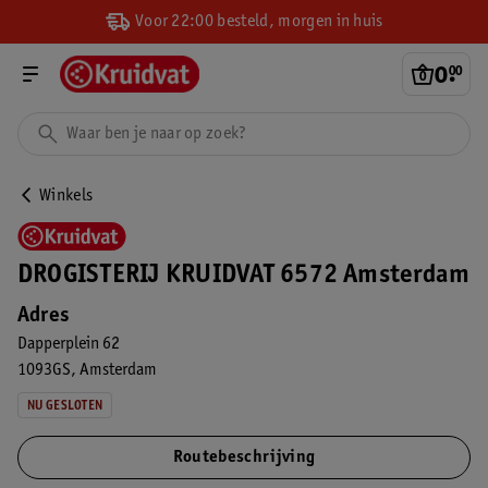
Voor 22:00 besteld, morgen in huis
0
.
00
Winkels
DROGISTERIJ KRUIDVAT 6572 Amsterdam
Adres
Dapperplein 62
1093GS
Amsterdam
NU GESLOTEN
Routebeschrijving