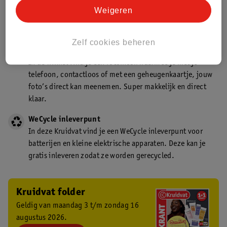
Kruidvat is een gecertificeerd drogist. Dit betekent dat je
Weigeren
deskundig advies krijgt over medicijn gebruik. In de
winkel én online!
Zelf cookies beheren
Kruidvat fotokiosk
In de winkel vind je een fotokiosk waarmee je met je
telefoon, contactloos of met een geheugenkaartje, jouw
foto’s direct kan meenemen. Super makkelijk en direct
klaar.
WeCycle inleverpunt
In deze Kruidvat vind je een WeCycle inleverpunt voor
batterijen en kleine elektrische apparaten. Deze kan je
gratis inleveren zodat ze worden gerecycled.
Kruidvat folder
Geldig van maandag 3 t/m zondag 16
augustus 2026.