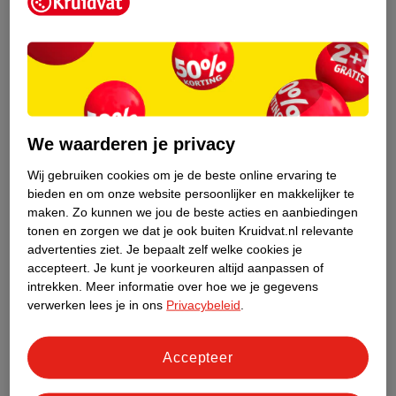
Kruidvat is een erkend specialist in
zelfzorg, ook online. Wat je
gezondheidsvraag ook is, stel hem aan
We waarderen je privacy
ons!
Wij gebruiken cookies om je de beste online ervaring te
Stel je gezondheidsvraag
bieden en om onze website persoonlijker en makkelijker te
maken.
Zo kunnen we jou de beste acties en aanbiedingen
tonen en zorgen we dat je ook buiten Kruidvat.nl relevante
advertenties ziet.
Je bepaalt zelf welke cookies je
Ook in deze winkel
accepteert.
Je kunt je voorkeuren altijd aanpassen of
intrekken.
Meer informatie over hoe we je gegevens
Kruidvat.nl ophaalpunt
verwerken lees je in ons
Privacybeleid
.
Laat je bestelling snel en gemakkelijk bezorgen in de
winkel. Zo hoef je niet thuis te blijven voor de Kruidvat
bestelling!
Accepteer
Gecertificeerd drogist