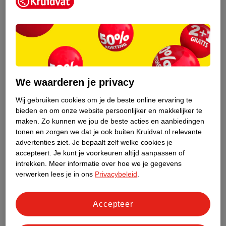
Kruidvat is een erkend specialist in
zelfzorg, ook online. Wat je
gezondheidsvraag ook is, stel hem aan
We waarderen je privacy
ons!
Wij gebruiken cookies om je de beste online ervaring te
Stel je gezondheidsvraag
bieden en om onze website persoonlijker en makkelijker te
maken.
Zo kunnen we jou de beste acties en aanbiedingen
tonen en zorgen we dat je ook buiten Kruidvat.nl relevante
advertenties ziet.
Je bepaalt zelf welke cookies je
Ook in deze winkel
accepteert.
Je kunt je voorkeuren altijd aanpassen of
intrekken.
Meer informatie over hoe we je gegevens
Kruidvat.nl ophaalpunt
verwerken lees je in ons
Privacybeleid
.
Laat je bestelling snel en gemakkelijk bezorgen in de
winkel. Zo hoef je niet thuis te blijven voor de Kruidvat
bestelling!
Accepteer
Gecertificeerd drogist