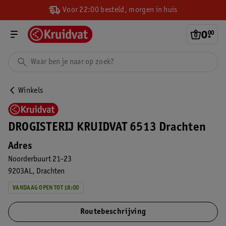
Voor 22:00 besteld, morgen in huis
0
.
00
Winkels
DROGISTERIJ KRUIDVAT 6513 Drachten
Adres
Noorderbuurt 21-23
9203AL
Drachten
VANDAAG OPEN TOT 18:00
Routebeschrijving