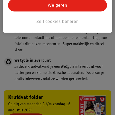
Kruidvat is een gecertificeerd drogist. Dit betekent dat je
Weigeren
deskundig advies krijgt over medicijn gebruik. In de
winkel én online!
Zelf cookies beheren
Kruidvat fotokiosk
In de winkel vind je een fotokiosk waarmee je met je
telefoon, contactloos of met een geheugenkaartje, jouw
foto’s direct kan meenemen. Super makkelijk en direct
klaar.
WeCycle inleverpunt
In deze Kruidvat vind je een WeCycle inleverpunt voor
batterijen en kleine elektrische apparaten. Deze kan je
gratis inleveren zodat ze worden gerecycled.
Kruidvat folder
Geldig van maandag 3 t/m zondag 16
augustus 2026.