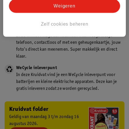
Kruidvat is een gecertificeerd drogist. Dit betekent dat je
Weigeren
deskundig advies krijgt over medicijn gebruik. In de
winkel én online!
Zelf cookies beheren
Kruidvat fotokiosk
In de winkel vind je een fotokiosk waarmee je met je
telefoon, contactloos of met een geheugenkaartje, jouw
foto’s direct kan meenemen. Super makkelijk en direct
klaar.
WeCycle inleverpunt
In deze Kruidvat vind je een WeCycle inleverpunt voor
batterijen en kleine elektrische apparaten. Deze kan je
gratis inleveren zodat ze worden gerecycled.
Kruidvat folder
Geldig van maandag 3 t/m zondag 16
augustus 2026.