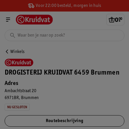
Voor 22:00 besteld, morgen in huis
0
.
00
Winkels
DROGISTERIJ KRUIDVAT 6459 Brummen
Adres
Ambachtstraat 20
6971BR
Brummen
NU GESLOTEN
Routebeschrijving