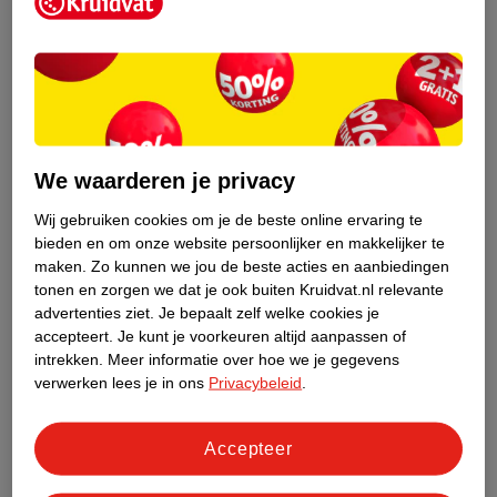
Kruidvat is een erkend specialist in
zelfzorg, ook online. Wat je
gezondheidsvraag ook is, stel hem aan
We waarderen je privacy
ons!
Wij gebruiken cookies om je de beste online ervaring te
Stel je gezondheidsvraag
bieden en om onze website persoonlijker en makkelijker te
maken.
Zo kunnen we jou de beste acties en aanbiedingen
tonen en zorgen we dat je ook buiten Kruidvat.nl relevante
advertenties ziet.
Je bepaalt zelf welke cookies je
Ook in deze winkel
accepteert.
Je kunt je voorkeuren altijd aanpassen of
intrekken.
Meer informatie over hoe we je gegevens
Kruidvat.nl ophaalpunt
verwerken lees je in ons
Privacybeleid
.
Laat je bestelling snel en gemakkelijk bezorgen in de
winkel. Zo hoef je niet thuis te blijven voor de Kruidvat
bestelling!
Accepteer
Gecertificeerd drogist