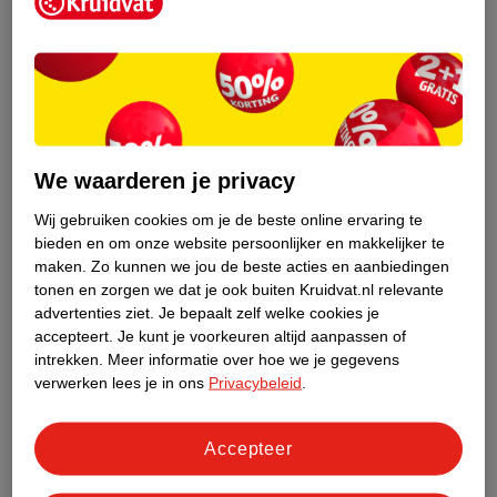
Kruidvat is een erkend specialist in
zelfzorg, ook online. Wat je
gezondheidsvraag ook is, stel hem aan
We waarderen je privacy
ons!
Wij gebruiken cookies om je de beste online ervaring te
Stel je gezondheidsvraag
bieden en om onze website persoonlijker en makkelijker te
maken.
Zo kunnen we jou de beste acties en aanbiedingen
tonen en zorgen we dat je ook buiten Kruidvat.nl relevante
advertenties ziet.
Je bepaalt zelf welke cookies je
Ook in deze winkel
accepteert.
Je kunt je voorkeuren altijd aanpassen of
intrekken.
Meer informatie over hoe we je gegevens
Kruidvat.nl ophaalpunt
verwerken lees je in ons
Privacybeleid
.
Laat je bestelling snel en gemakkelijk bezorgen in de
winkel. Zo hoef je niet thuis te blijven voor de Kruidvat
bestelling!
Accepteer
Gecertificeerd drogist