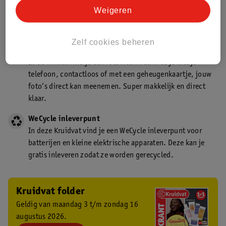
Kruidvat is een gecertificeerd drogist. Dit betekent dat je
Weigeren
deskundig advies krijgt over medicijn gebruik. In de
winkel én online!
Zelf cookies beheren
Kruidvat fotokiosk
In de winkel vind je een fotokiosk waarmee je met je
telefoon, contactloos of met een geheugenkaartje, jouw
foto’s direct kan meenemen. Super makkelijk en direct
klaar.
WeCycle inleverpunt
In deze Kruidvat vind je een WeCycle inleverpunt voor
batterijen en kleine elektrische apparaten. Deze kan je
gratis inleveren zodat ze worden gerecycled.
Kruidvat folder
Geldig van maandag 3 t/m zondag 16
augustus 2026.