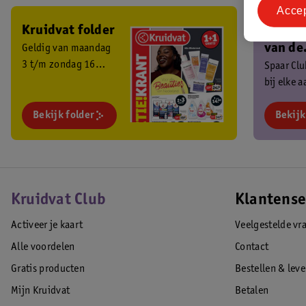
Acce
Kruidvat folder
Ben je 
van de
Geldig van maandag
3 t/m zondag 16
Kruidv
Spaar Cl
augustus 2026.
bij elke 
Club?
en ontva
Bekijk folder
exclusiev
Bekijk
Kruidvat Club
Klantense
Activeer je kaart
Veelgestelde vr
Alle voordelen
Contact
Gratis producten
Bestellen & lev
Mijn Kruidvat
Betalen