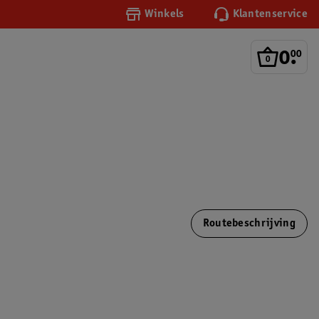
Winkels
Klantenservice
0
.
00
Routebeschrijving