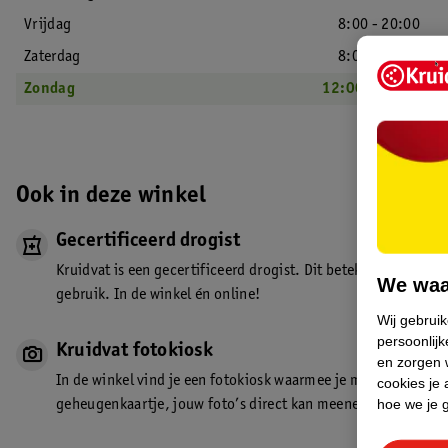
Vrijdag
8:00 - 20:00
Zaterdag
8:00 - 20:00
Zondag
12:00 - 18:00
Ook in deze winkel
Gecertificeerd drogist
Kruidvat is een gecertificeerd drogist. Dit betekent dat je de
We waa
gebruik. In de winkel én online!
Wij gebrui
persoonlijk
Kruidvat fotokiosk
en zorgen w
In de winkel vind je een fotokiosk waarmee je met je telefoo
cookies je 
hoe we je 
geheugenkaartje, jouw foto’s direct kan meenemen. Super mak