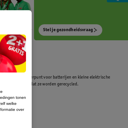
Stel je gezondheidsvraag
nt
een WeCycle inleverpunt voor batterijen en kleine elektrische
ratis inleveren zodat ze worden gerecycled.
te
iedingen tonen
zelf welke
formatie over