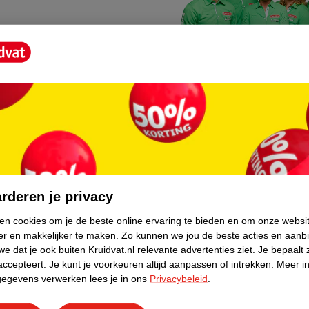
WeCycle inleverpu
skundig advies krijgt over medicijn
In deze Kruidvat vind je 
rderen je privacy
apparaten. Deze kan je g
ken cookies om je de beste online ervaring te bieden en om onze websi
er en makkelijker te maken.
Zo kunnen we jou de beste acties en aanb
e dat je ook buiten Kruidvat.nl relevante advertenties ziet.
Je bepaalt 
n, contactloos of met een
accepteert.
Je kunt je voorkeuren altijd aanpassen of intrekken.
Meer in
gegevens verwerken lees je in ons
Privacybeleid
.
kelijk en direct klaar.