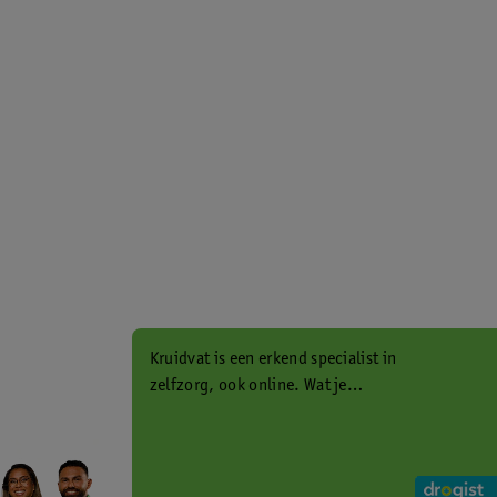
Kruidvat is een erkend specialist in
zelfzorg, ook online. Wat je
gezondheidsvraag ook is, stel hem
aan ons!