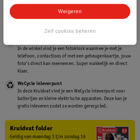
Gecertificeerd drogist
Weigeren
Kruidvat is een gecertificeerd drogist. Dit betekent dat je
deskundig advies krijgt over medicijn gebruik. In de
winkel én online!
Zelf cookies beheren
Kruidvat fotokiosk
In de winkel vind je een fotokiosk waarmee je met je
telefoon, contactloos of met een geheugenkaartje, jouw
foto’s direct kan meenemen. Super makkelijk en direct
klaar.
WeCycle inleverpunt
In deze Kruidvat vind je een WeCycle inleverpunt voor
batterijen en kleine elektrische apparaten. Deze kan je
gratis inleveren zodat ze worden gerecycled.
Kruidvat folder
Geldig van maandag 3 t/m zondag 16