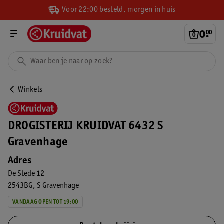
Voor 22:00 besteld, morgen in huis
0
.
00
Winkels
DROGISTERIJ KRUIDVAT 6432 S
Gravenhage
Adres
De Stede 12
2543BG
S Gravenhage
VANDAAG OPEN TOT 19:00