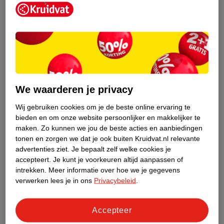
Kruidvat is een erkend specialist in
zelfzorg, ook online. Wat je
We waarderen je privacy
gezondheidsvraag ook is, stel hem aan
ons!
Wij gebruiken cookies om je de beste online ervaring te
bieden en om onze website persoonlijker en makkelijker te
Stel je gezondheidsvraag
maken.
Zo kunnen we jou de beste acties en aanbiedingen
tonen en zorgen we dat je ook buiten Kruidvat.nl relevante
advertenties ziet.
Je bepaalt zelf welke cookies je
accepteert.
Je kunt je voorkeuren altijd aanpassen of
Ook in deze winkel
intrekken.
Meer informatie over hoe we je gegevens
Kruidvat.nl ophaalpunt
verwerken lees je in ons
Privacybeleid
.
Laat je bestelling snel en gemakkelijk bezorgen in de
winkel. Zo hoef je niet thuis te blijven voor de Kruidvat
Accepteer
bestelling!