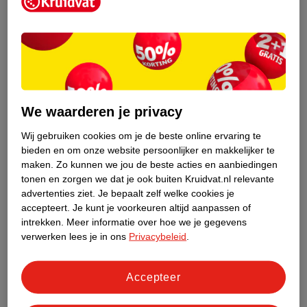
Kruidvat is een erkend specialist in
zelfzorg, ook online. Wat je
gezondheidsvraag ook is, stel hem aan
We waarderen je privacy
ons!
Wij gebruiken cookies om je de beste online ervaring te
Stel je gezondheidsvraag
bieden en om onze website persoonlijker en makkelijker te
maken.
Zo kunnen we jou de beste acties en aanbiedingen
tonen en zorgen we dat je ook buiten Kruidvat.nl relevante
advertenties ziet.
Je bepaalt zelf welke cookies je
Ook in deze winkel
accepteert.
Je kunt je voorkeuren altijd aanpassen of
intrekken.
Meer informatie over hoe we je gegevens
Kruidvat.nl ophaalpunt
verwerken lees je in ons
Privacybeleid
.
Laat je bestelling snel en gemakkelijk bezorgen in de
winkel. Zo hoef je niet thuis te blijven voor de Kruidvat
bestelling!
Accepteer
Gecertificeerd drogist