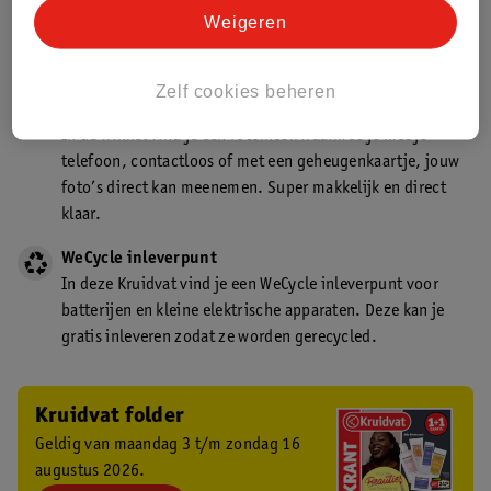
Kruidvat is een gecertificeerd drogist. Dit betekent dat je
Weigeren
deskundig advies krijgt over medicijn gebruik. In de
winkel én online!
Zelf cookies beheren
Kruidvat fotokiosk
In de winkel vind je een fotokiosk waarmee je met je
telefoon, contactloos of met een geheugenkaartje, jouw
foto’s direct kan meenemen. Super makkelijk en direct
klaar.
WeCycle inleverpunt
In deze Kruidvat vind je een WeCycle inleverpunt voor
batterijen en kleine elektrische apparaten. Deze kan je
gratis inleveren zodat ze worden gerecycled.
Kruidvat folder
Geldig van maandag 3 t/m zondag 16
augustus 2026.