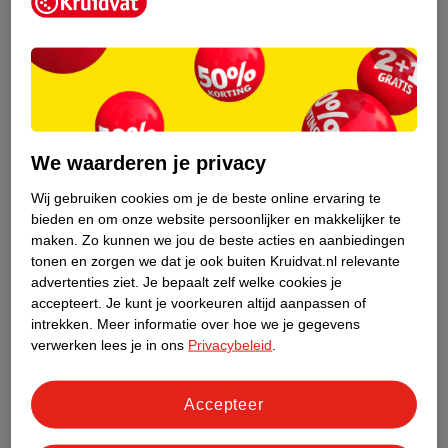
Kruidvat is een erkend specialist in
zelfzorg, ook online. Wat je
gezondheidsvraag ook is, stel hem aan
We waarderen je privacy
ons!
Wij gebruiken cookies om je de beste online ervaring te
Stel je gezondheidsvraag
bieden en om onze website persoonlijker en makkelijker te
maken.
Zo kunnen we jou de beste acties en aanbiedingen
tonen en zorgen we dat je ook buiten Kruidvat.nl relevante
advertenties ziet.
Je bepaalt zelf welke cookies je
Ook in deze winkel
accepteert.
Je kunt je voorkeuren altijd aanpassen of
intrekken.
Meer informatie over hoe we je gegevens
Kruidvat.nl ophaalpunt
verwerken lees je in ons
Privacybeleid
.
Laat je bestelling snel en gemakkelijk bezorgen in de
winkel. Zo hoef je niet thuis te blijven voor de Kruidvat
bestelling!
Accepteer
Gecertificeerd drogist