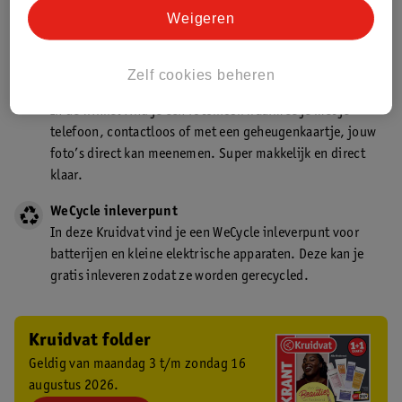
Kruidvat is een gecertificeerd drogist. Dit betekent dat je
Weigeren
deskundig advies krijgt over medicijn gebruik. In de
winkel én online!
Zelf cookies beheren
Kruidvat fotokiosk
In de winkel vind je een fotokiosk waarmee je met je
telefoon, contactloos of met een geheugenkaartje, jouw
foto’s direct kan meenemen. Super makkelijk en direct
klaar.
WeCycle inleverpunt
In deze Kruidvat vind je een WeCycle inleverpunt voor
batterijen en kleine elektrische apparaten. Deze kan je
gratis inleveren zodat ze worden gerecycled.
Kruidvat folder
Geldig van maandag 3 t/m zondag 16
augustus 2026.