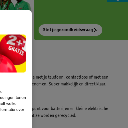
Stel je gezondheidsvraag
otokiosk waarmee je met je telefoon, contactloos of met een
o’s direct kan meenemen. Super makkelijk en direct klaar.
te
iedingen tonen
t
zelf welke
en WeCycle inleverpunt voor batterijen en kleine elektrische
formatie over
atis inleveren zodat ze worden gerecycled.