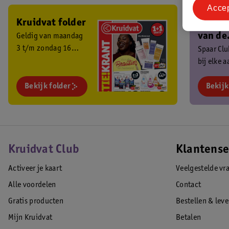
Acce
Kruidvat folder
Ben je 
van de
Geldig van maandag
3 t/m zondag 16
Kruidv
Spaar Cl
augustus 2026.
bij elke 
Club?
en ontva
Bekijk folder
exclusiev
Bekijk
Kruidvat Club
Klantense
Activeer je kaart
Veelgestelde vr
Alle voordelen
Contact
Gratis producten
Bestellen & lev
Mijn Kruidvat
Betalen