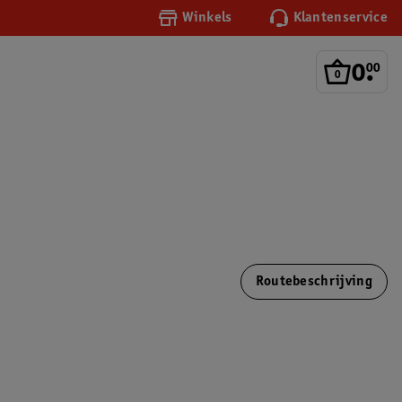
Winkels
Klantenservice
0
.
00
Routebeschrijving