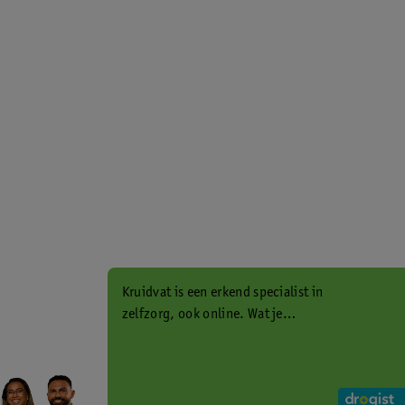
Kruidvat is een erkend specialist in
zelfzorg, ook online. Wat je
gezondheidsvraag ook is, stel hem
aan ons!