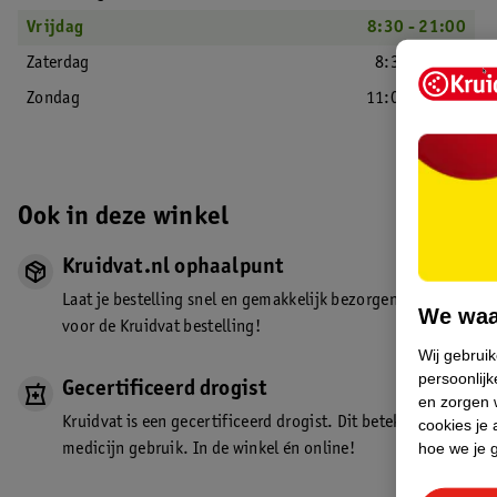
Vrijdag
8:30 - 21:00
Zaterdag
8:30 - 18:00
Zondag
11:00 - 17:00
Ook in deze winkel
Kruidvat.nl ophaalpunt
Laat je bestelling snel en gemakkelijk bezorgen in de winkel. Z
We waa
voor de Kruidvat bestelling!
Wij gebrui
persoonlijk
Gecertificeerd drogist
en zorgen w
Kruidvat is een gecertificeerd drogist. Dit betekent dat je de
cookies je 
hoe we je 
medicijn gebruik. In de winkel én online!