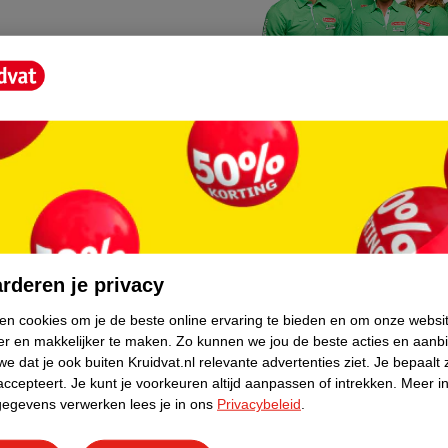
Kruidvat fotokiosk
o hoef je niet thuis te blijven
In de winkel vind je een f
rderen je privacy
geheugenkaartje, jouw fot
ken cookies om je de beste online ervaring te bieden en om onze websi
er en makkelijker te maken.
Zo kunnen we jou de beste acties en aanb
WeCycle inleverpun
e dat je ook buiten Kruidvat.nl relevante advertenties ziet.
Je bepaalt 
skundig advies krijgt over
In deze Kruidvat vind je e
accepteert.
Je kunt je voorkeuren altijd aanpassen of intrekken.
Meer in
gegevens verwerken lees je in ons
Privacybeleid
.
apparaten. Deze kan je gr