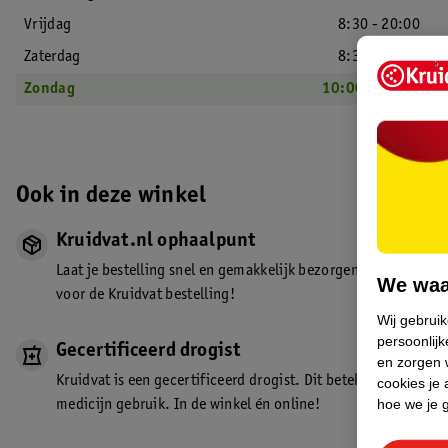
Vrijdag
8:30 - 20:00
Zaterdag
8:30 - 18:00
Zondag
10:00 - 18:00
Ook in deze winkel
Kruidvat.nl ophaalpunt
Laat je bestelling snel en gemakkelijk bezorgen in de winkel. Z
We waa
voor de Kruidvat bestelling!
Wij gebrui
persoonlijk
Gecertificeerd drogist
en zorgen w
Kruidvat is een gecertificeerd drogist. Dit betekent dat je de
cookies je 
hoe we je 
medicijn gebruik. In de winkel én online!