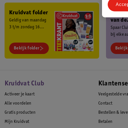
Acce
Kruidvat folder
Ben je 
van de
Geldig van maandag
3 t/m zondag 16
Kruidv
Spaar Cl
augustus 2026.
bij elke 
Club?
en ontva
Bekijk folder
exclusiev
Bekijk
Kruidvat Club
Klantense
Activeer je kaart
Veelgestelde vr
Alle voordelen
Contact
Gratis producten
Bestellen & lev
Mijn Kruidvat
Betalen