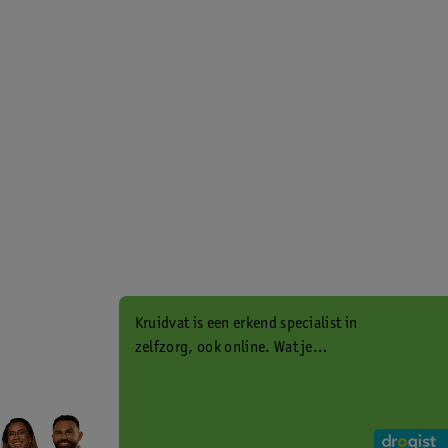
Kruidvat is een erkend specialist in
zelfzorg, ook online. Wat je
gezondheidsvraag ook is, stel hem
aan ons!