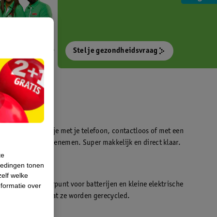
Stel je gezondheidsvraag
otokiosk waarmee je met je telefoon, contactloos of met een
o’s direct kan meenemen. Super makkelijk en direct klaar.
te
iedingen tonen
t
zelf welke
en WeCycle inleverpunt voor batterijen en kleine elektrische
formatie over
atis inleveren zodat ze worden gerecycled.