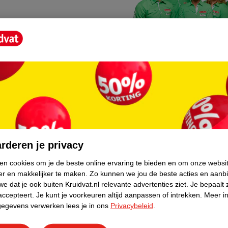
Kruidvat fotokiosk
o hoef je niet thuis te blijven
In de winkel vind je een f
rderen je privacy
geheugenkaartje, jouw fot
ken cookies om je de beste online ervaring te bieden en om onze websi
er en makkelijker te maken.
Zo kunnen we jou de beste acties en aanb
WeCycle inleverpun
e dat je ook buiten Kruidvat.nl relevante advertenties ziet.
Je bepaalt 
skundig advies krijgt over
In deze Kruidvat vind je e
accepteert.
Je kunt je voorkeuren altijd aanpassen of intrekken.
Meer in
gegevens verwerken lees je in ons
Privacybeleid
.
apparaten. Deze kan je gr