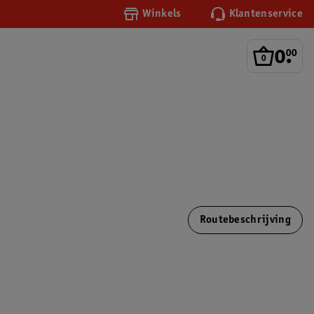
Winkels
Klantenservice
0
.
00
Routebeschrijving