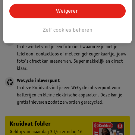
Gecertificeerd drogist
Weigeren
Kruidvat is een gecertificeerd drogist. Dit betekent dat je
deskundig advies krijgt over medicijn gebruik. In de
winkel én online!
Zelf cookies beheren
Kruidvat fotokiosk
In de winkel vind je een fotokiosk waarmee je met je
telefoon, contactloos of met een geheugenkaartje, jouw
foto’s direct kan meenemen. Super makkelijk en direct
klaar.
WeCycle inleverpunt
In deze Kruidvat vind je een WeCycle inleverpunt voor
batterijen en kleine elektrische apparaten. Deze kan je
gratis inleveren zodat ze worden gerecycled.
Kruidvat folder
Geldig van maandag 3 t/m zondag 16