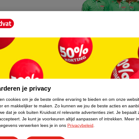
Kruidvat fotokiosk
o hoef je niet thuis te blijven
In de winkel vind je een f
rderen je privacy
geheugenkaartje, jouw fot
ken cookies om je de beste online ervaring te bieden en om onze websi
er en makkelijker te maken.
Zo kunnen we jou de beste acties en aanb
WeCycle inleverpun
e dat je ook buiten Kruidvat.nl relevante advertenties ziet.
Je bepaalt 
skundig advies krijgt over
In deze Kruidvat vind je e
accepteert.
Je kunt je voorkeuren altijd aanpassen of intrekken.
Meer in
gegevens verwerken lees je in ons
Privacybeleid
.
apparaten. Deze kan je gr