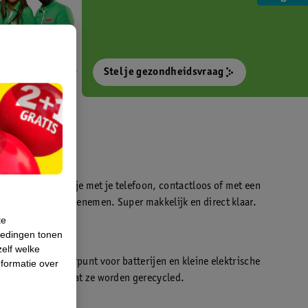
Stel je gezondheidsvraag
otokiosk waarmee je met je telefoon, contactloos of met een
o’s direct kan meenemen. Super makkelijk en direct klaar.
te
iedingen tonen
t
zelf welke
en WeCycle inleverpunt voor batterijen en kleine elektrische
formatie over
atis inleveren zodat ze worden gerecycled.