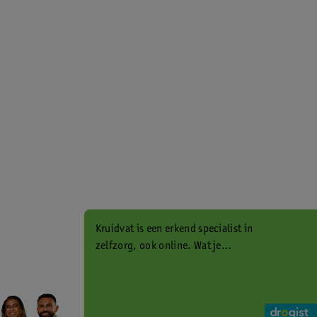
Kruidvat is een erkend specialist in
zelfzorg, ook online. Wat je
gezondheidsvraag ook is, stel hem
aan ons!