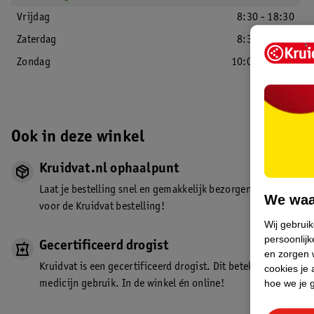
Vrijdag
8:30 - 18:30
Zaterdag
8:30 - 18:30
Zondag
10:00 - 18:30
Ook in deze winkel
Kruidvat.nl ophaalpunt
Laat je bestelling snel en gemakkelijk bezorgen in de winkel. Z
We waa
voor de Kruidvat bestelling!
Wij gebrui
persoonlijk
Gecertificeerd drogist
en zorgen w
Kruidvat is een gecertificeerd drogist. Dit betekent dat je de
cookies je 
hoe we je 
medicijn gebruik. In de winkel én online!