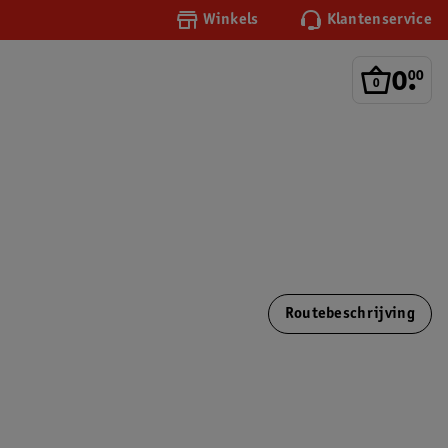
Winkels
Klantenservice
0
.
00
Routebeschrijving