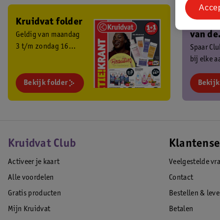
Acce
Kruidvat folder
Ben je 
van de
Geldig van maandag
3 t/m zondag 16
Kruidv
Spaar Cl
augustus 2026.
bij elke 
Club?
en ontva
Bekijk folder
exclusiev
Bekijk
Kruidvat Club
Klantense
Activeer je kaart
Veelgestelde vr
Alle voordelen
Contact
Gratis producten
Bestellen & lev
Mijn Kruidvat
Betalen