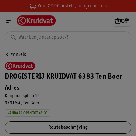
Voor 22:00 besteld, morgen in huis
0
.
00
Winkels
DROGISTERIJ KRUIDVAT 6383 Ten Boer
Adres
Koopmansplein 16
9791MA
Ten Boer
VANDAAG OPEN TOT 18:00
Routebeschrijving