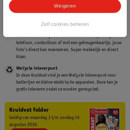
Kruidvat is een gecertificeerd drogist. Dit betekent dat je
Weigeren
deskundig advies krijgt over medicijn gebruik. In de
winkel én online!
Zelf cookies beheren
Kruidvat fotokiosk
In de winkel vind je een fotokiosk waarmee je met je
telefoon, contactloos of met een geheugenkaartje, jouw
foto’s direct kan meenemen. Super makkelijk en direct
klaar.
WeCycle inleverpunt
In deze Kruidvat vind je een WeCycle inleverpunt voor
batterijen en kleine elektrische apparaten. Deze kan je
gratis inleveren zodat ze worden gerecycled.
Kruidvat folder
Geldig van maandag 3 t/m zondag 16
augustus 2026.