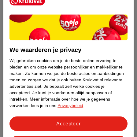
Kruidvat is een erkend specialist in
zelfzorg, ook online. Wat je
gezondheidsvraag ook is, stel hem aan
We waarderen je privacy
ons!
Wij gebruiken cookies om je de beste online ervaring te
Stel je gezondheidsvraag
bieden en om onze website persoonlijker en makkelijker te
maken.
Zo kunnen we jou de beste acties en aanbiedingen
tonen en zorgen we dat je ook buiten Kruidvat.nl relevante
advertenties ziet.
Je bepaalt zelf welke cookies je
Ook in deze winkel
accepteert.
Je kunt je voorkeuren altijd aanpassen of
intrekken.
Meer informatie over hoe we je gegevens
Kruidvat.nl ophaalpunt
verwerken lees je in ons
Privacybeleid
.
Laat je bestelling snel en gemakkelijk bezorgen in de
winkel. Zo hoef je niet thuis te blijven voor de Kruidvat
bestelling!
Accepteer
Gecertificeerd drogist