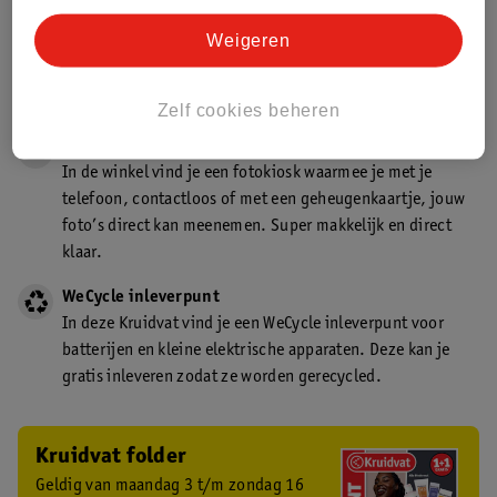
Gecertificeerd drogist
Weigeren
Kruidvat is een gecertificeerd drogist. Dit betekent dat je
deskundig advies krijgt over medicijn gebruik. In de
winkel én online!
Zelf cookies beheren
Kruidvat fotokiosk
In de winkel vind je een fotokiosk waarmee je met je
telefoon, contactloos of met een geheugenkaartje, jouw
foto’s direct kan meenemen. Super makkelijk en direct
klaar.
WeCycle inleverpunt
In deze Kruidvat vind je een WeCycle inleverpunt voor
batterijen en kleine elektrische apparaten. Deze kan je
gratis inleveren zodat ze worden gerecycled.
Kruidvat folder
Geldig van maandag 3 t/m zondag 16