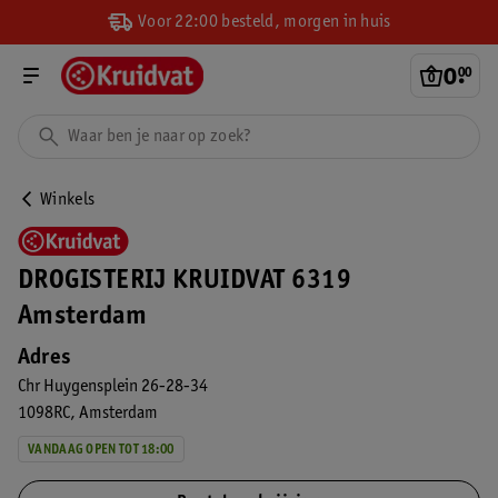
Voor 22:00 besteld, morgen in huis
0
.
00
Winkels
DROGISTERIJ KRUIDVAT 6319
Amsterdam
Adres
Chr Huygensplein 26-28-34
1098RC
Amsterdam
VANDAAG OPEN TOT 18:00