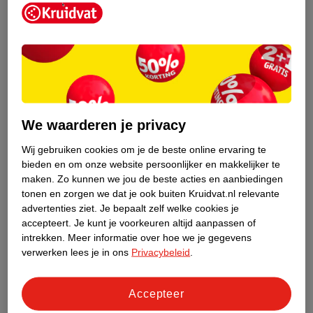
Kruidvat is een erkend specialist in
zelfzorg, ook online. Wat je
We waarderen je privacy
gezondheidsvraag ook is, stel hem aan
ons!
Wij gebruiken cookies om je de beste online ervaring te
bieden en om onze website persoonlijker en makkelijker te
Stel je gezondheidsvraag
maken.
Zo kunnen we jou de beste acties en aanbiedingen
tonen en zorgen we dat je ook buiten Kruidvat.nl relevante
advertenties ziet.
Je bepaalt zelf welke cookies je
accepteert.
Je kunt je voorkeuren altijd aanpassen of
Ook in deze winkel
intrekken.
Meer informatie over hoe we je gegevens
Kruidvat.nl ophaalpunt
verwerken lees je in ons
Privacybeleid
.
Laat je bestelling snel en gemakkelijk bezorgen in de
winkel. Zo hoef je niet thuis te blijven voor de Kruidvat
Accepteer
bestelling!