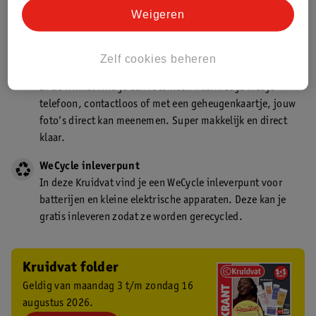
Kruidvat is een gecertificeerd drogist. Dit betekent dat je
Weigeren
deskundig advies krijgt over medicijn gebruik. In de
winkel én online!
Zelf cookies beheren
Kruidvat fotokiosk
In de winkel vind je een fotokiosk waarmee je met je
telefoon, contactloos of met een geheugenkaartje, jouw
foto’s direct kan meenemen. Super makkelijk en direct
klaar.
WeCycle inleverpunt
In deze Kruidvat vind je een WeCycle inleverpunt voor
batterijen en kleine elektrische apparaten. Deze kan je
gratis inleveren zodat ze worden gerecycled.
Kruidvat folder
Geldig van maandag 3 t/m zondag 16
augustus 2026.