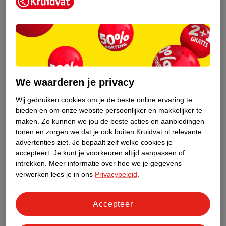
Kruidvat is een erkend specialist in
zelfzorg, ook online. Wat je
gezondheidsvraag ook is, stel hem aan
We waarderen je privacy
ons!
Wij gebruiken cookies om je de beste online ervaring te
Stel je gezondheidsvraag
bieden en om onze website persoonlijker en makkelijker te
maken.
Zo kunnen we jou de beste acties en aanbiedingen
tonen en zorgen we dat je ook buiten Kruidvat.nl relevante
advertenties ziet.
Je bepaalt zelf welke cookies je
Ook in deze winkel
accepteert.
Je kunt je voorkeuren altijd aanpassen of
intrekken.
Meer informatie over hoe we je gegevens
Kruidvat.nl ophaalpunt
verwerken lees je in ons
Privacybeleid
.
Laat je bestelling snel en gemakkelijk bezorgen in de
winkel. Zo hoef je niet thuis te blijven voor de Kruidvat
bestelling!
Accepteer
Gecertificeerd drogist