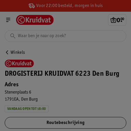
Voor 22:00 besteld, morgen in huis
0
.
00
Winkels
DROGISTERIJ KRUIDVAT 6223 Den Burg
Adres
Stenenplaats 6
1791EA
Den Burg
VANDAAG OPEN TOT 18:00
Routebeschrijving