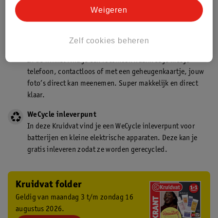
Kruidvat is een gecertificeerd drogist. Dit betekent dat je
Weigeren
deskundig advies krijgt over medicijn gebruik. In de
winkel én online!
Zelf cookies beheren
Kruidvat fotokiosk
In de winkel vind je een fotokiosk waarmee je met je
telefoon, contactloos of met een geheugenkaartje, jouw
foto’s direct kan meenemen. Super makkelijk en direct
klaar.
WeCycle inleverpunt
In deze Kruidvat vind je een WeCycle inleverpunt voor
batterijen en kleine elektrische apparaten. Deze kan je
gratis inleveren zodat ze worden gerecycled.
Kruidvat folder
Geldig van maandag 3 t/m zondag 16
augustus 2026.