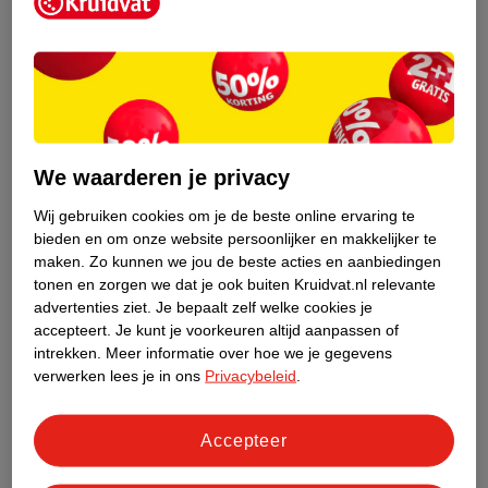
Kruidvat is een erkend specialist in
zelfzorg, ook online. Wat je
gezondheidsvraag ook is, stel hem aan
We waarderen je privacy
ons!
Wij gebruiken cookies om je de beste online ervaring te
Stel je gezondheidsvraag
bieden en om onze website persoonlijker en makkelijker te
maken.
Zo kunnen we jou de beste acties en aanbiedingen
tonen en zorgen we dat je ook buiten Kruidvat.nl relevante
advertenties ziet.
Je bepaalt zelf welke cookies je
Ook in deze winkel
accepteert.
Je kunt je voorkeuren altijd aanpassen of
intrekken.
Meer informatie over hoe we je gegevens
Kruidvat.nl ophaalpunt
verwerken lees je in ons
Privacybeleid
.
Laat je bestelling snel en gemakkelijk bezorgen in de
winkel. Zo hoef je niet thuis te blijven voor de Kruidvat
bestelling!
Accepteer
Gecertificeerd drogist