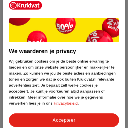
Kruidvat is een erkend specialist in
zelfzorg, ook online. Wat je
We waarderen je privacy
gezondheidsvraag ook is, stel hem aan
ons!
Wij gebruiken cookies om je de beste online ervaring te
bieden en om onze website persoonlijker en makkelijker te
Stel je gezondheidsvraag
maken.
Zo kunnen we jou de beste acties en aanbiedingen
tonen en zorgen we dat je ook buiten Kruidvat.nl relevante
advertenties ziet.
Je bepaalt zelf welke cookies je
accepteert.
Je kunt je voorkeuren altijd aanpassen of
Ook in deze winkel
intrekken.
Meer informatie over hoe we je gegevens
Kruidvat.nl ophaalpunt
verwerken lees je in ons
Privacybeleid
.
Laat je bestelling snel en gemakkelijk bezorgen in de
winkel. Zo hoef je niet thuis te blijven voor de Kruidvat
Accepteer
bestelling!