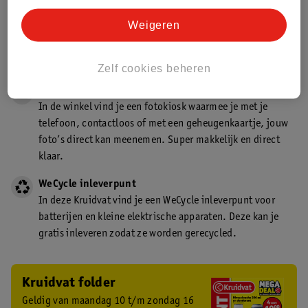
Gecertificeerd drogist
Weigeren
Kruidvat is een gecertificeerd drogist. Dit betekent dat je
deskundig advies krijgt over medicijn gebruik. In de
winkel én online!
Zelf cookies beheren
Kruidvat fotokiosk
In de winkel vind je een fotokiosk waarmee je met je
telefoon, contactloos of met een geheugenkaartje, jouw
foto’s direct kan meenemen. Super makkelijk en direct
klaar.
WeCycle inleverpunt
In deze Kruidvat vind je een WeCycle inleverpunt voor
batterijen en kleine elektrische apparaten. Deze kan je
gratis inleveren zodat ze worden gerecycled.
Kruidvat folder
Geldig van maandag 10 t/m zondag 16