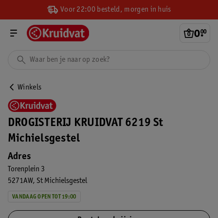
Voor 22:00 besteld, morgen in huis
0
.
00
Winkels
DROGISTERIJ KRUIDVAT 6219 St
Michielsgestel
Adres
Torenplein 3
5271AW
St Michielsgestel
VANDAAG OPEN TOT 19:00