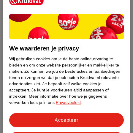
Kruidvat is een erkend specialist in
zelfzorg, ook online. Wat je
gezondheidsvraag ook is, stel hem aan
We waarderen je privacy
ons!
Wij gebruiken cookies om je de beste online ervaring te
Stel je gezondheidsvraag
bieden en om onze website persoonlijker en makkelijker te
maken.
Zo kunnen we jou de beste acties en aanbiedingen
tonen en zorgen we dat je ook buiten Kruidvat.nl relevante
advertenties ziet.
Je bepaalt zelf welke cookies je
Ook in deze winkel
accepteert.
Je kunt je voorkeuren altijd aanpassen of
intrekken.
Meer informatie over hoe we je gegevens
Kruidvat.nl ophaalpunt
verwerken lees je in ons
Privacybeleid
.
Laat je bestelling snel en gemakkelijk bezorgen in de
winkel. Zo hoef je niet thuis te blijven voor de Kruidvat
bestelling!
Accepteer
Gecertificeerd drogist