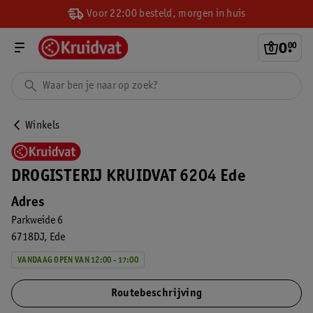
Voor 22:00 besteld, morgen in huis
0
.
00
Winkels
DROGISTERIJ KRUIDVAT 6204 Ede
Adres
Parkweide 6
6718DJ
Ede
VANDAAG OPEN VAN 12:00 - 17:00
Routebeschrijving