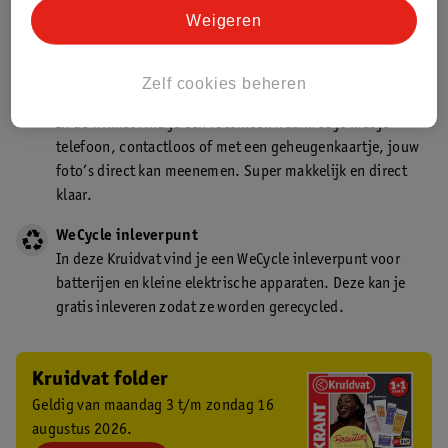
Kruidvat is een gecertificeerd drogist. Dit betekent dat je
Weigeren
deskundig advies krijgt over medicijn gebruik. In de
winkel én online!
Zelf cookies beheren
Kruidvat fotokiosk
In de winkel vind je een fotokiosk waarmee je met je
telefoon, contactloos of met een geheugenkaartje, jouw
foto’s direct kan meenemen. Super makkelijk en direct
klaar.
WeCycle inleverpunt
In deze Kruidvat vind je een WeCycle inleverpunt voor
batterijen en kleine elektrische apparaten. Deze kan je
gratis inleveren zodat ze worden gerecycled.
Kruidvat folder
Geldig van maandag 3 t/m zondag 16
augustus 2026.