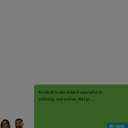
Kruidvat is een erkend specialist in
zelfzorg, ook online. Wat je
gezondheidsvraag ook is, stel hem
aan ons!