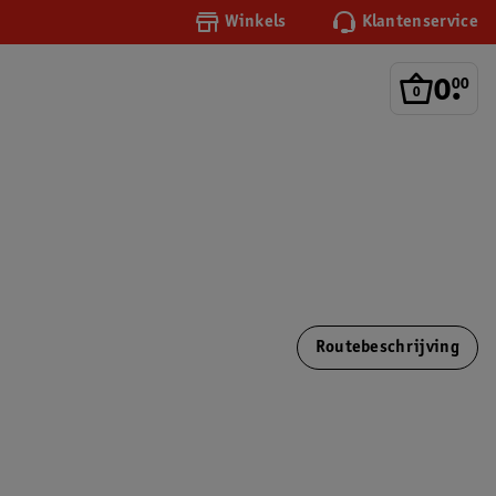
Winkels
Klantenservice
0
.
00
Routebeschrijving