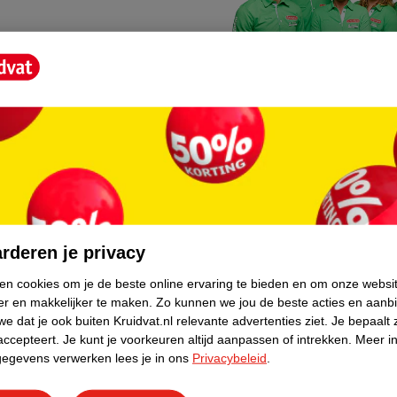
Kruidvat fotokiosk
o hoef je niet thuis te blijven
In de winkel vind je een f
rderen je privacy
geheugenkaartje, jouw fot
ken cookies om je de beste online ervaring te bieden en om onze websi
er en makkelijker te maken.
Zo kunnen we jou de beste acties en aanb
WeCycle inleverpun
e dat je ook buiten Kruidvat.nl relevante advertenties ziet.
Je bepaalt 
skundig advies krijgt over
In deze Kruidvat vind je e
accepteert.
Je kunt je voorkeuren altijd aanpassen of intrekken.
Meer in
gegevens verwerken lees je in ons
Privacybeleid
.
apparaten. Deze kan je gr