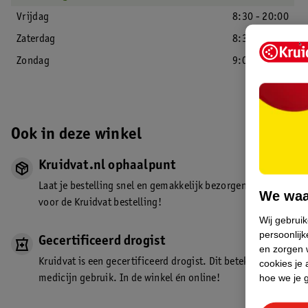
Vrijdag
8:30 - 20:00
Zaterdag
8:30 - 20:00
Zondag
9:00 - 18:00
Ook in deze winkel
Kruidvat.nl ophaalpunt
Laat je bestelling snel en gemakkelijk bezorgen in de winkel. Z
We waa
voor de Kruidvat bestelling!
Wij gebrui
persoonlijk
Gecertificeerd drogist
en zorgen w
Kruidvat is een gecertificeerd drogist. Dit betekent dat je de
cookies je 
hoe we je 
medicijn gebruik. In de winkel én online!