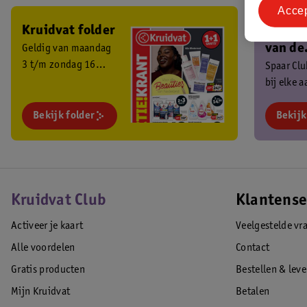
Acce
Kruidvat folder
Ben je 
van de
Geldig van maandag
3 t/m zondag 16
Kruidv
Spaar Cl
augustus 2026.
bij elke 
Club?
en ontva
Bekijk folder
exclusiev
Bekijk
Kruidvat Club
Klantense
Activeer je kaart
Veelgestelde vr
Alle voordelen
Contact
Gratis producten
Bestellen & lev
Mijn Kruidvat
Betalen