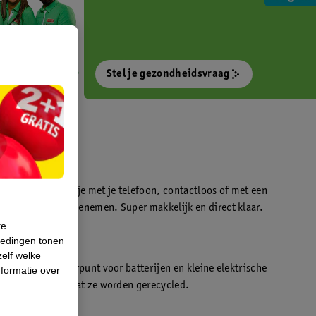
Stel je gezondheidsvraag
otokiosk waarmee je met je telefoon, contactloos of met een
o’s direct kan meenemen. Super makkelijk en direct klaar.
te
iedingen tonen
t
zelf welke
en WeCycle inleverpunt voor batterijen en kleine elektrische
formatie over
atis inleveren zodat ze worden gerecycled.