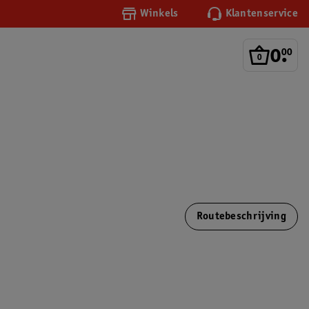
Winkels
Klantenservice
0
.
00
Routebeschrijving