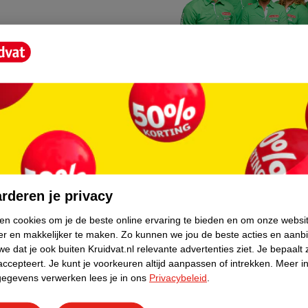
Kruidvat fotokiosk
o hoef je niet thuis te blijven
In de winkel vind je een f
rderen je privacy
geheugenkaartje, jouw fot
ken cookies om je de beste online ervaring te bieden en om onze websi
er en makkelijker te maken.
Zo kunnen we jou de beste acties en aanb
WeCycle inleverpun
e dat je ook buiten Kruidvat.nl relevante advertenties ziet.
Je bepaalt 
skundig advies krijgt over
In deze Kruidvat vind je e
accepteert.
Je kunt je voorkeuren altijd aanpassen of intrekken.
Meer in
gegevens verwerken lees je in ons
Privacybeleid
.
apparaten. Deze kan je gr