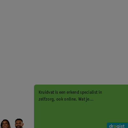
Kruidvat is een erkend specialist in
zelfzorg, ook online. Wat je
gezondheidsvraag ook is, stel hem
aan ons!