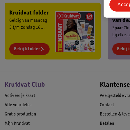
Acce
Kruidvat folder
Ben je 
van de
Geldig van maandag
3 t/m zondag 16
Kruidv
Spaar Cl
augustus 2026.
bij elke 
Club?
en ontva
Bekijk folder
exclusiev
Bekijk
Kruidvat Club
Klantense
Activeer je kaart
Veelgestelde vr
Alle voordelen
Contact
Gratis producten
Bestellen & lev
Mijn Kruidvat
Betalen