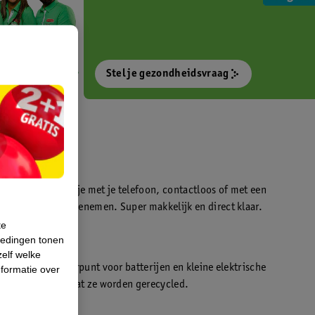
Stel je gezondheidsvraag
otokiosk waarmee je met je telefoon, contactloos of met een
o’s direct kan meenemen. Super makkelijk en direct klaar.
te
iedingen tonen
t
zelf welke
en WeCycle inleverpunt voor batterijen en kleine elektrische
formatie over
atis inleveren zodat ze worden gerecycled.