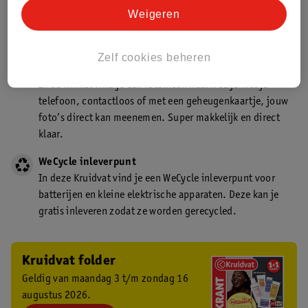
Kruidvat is een gecertificeerd drogist. Dit betekent dat je
Weigeren
deskundig advies krijgt over medicijn gebruik. In de
winkel én online!
Zelf cookies beheren
Kruidvat fotokiosk
In de winkel vind je een fotokiosk waarmee je met je
telefoon, contactloos of met een geheugenkaartje, jouw
foto’s direct kan meenemen. Super makkelijk en direct
klaar.
WeCycle inleverpunt
In deze Kruidvat vind je een WeCycle inleverpunt voor
batterijen en kleine elektrische apparaten. Deze kan je
gratis inleveren zodat ze worden gerecycled.
Kruidvat folder
Geldig van maandag 3 t/m zondag 16
augustus 2026.