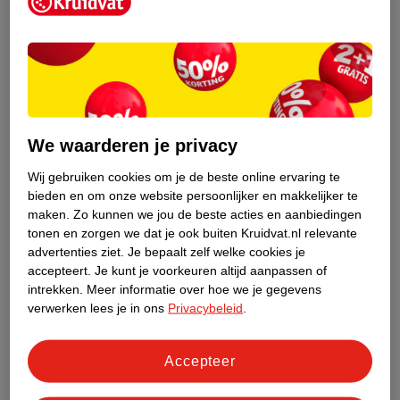
Kruidvat is een erkend specialist in
zelfzorg, ook online. Wat je
gezondheidsvraag ook is, stel hem aan
We waarderen je privacy
ons!
Wij gebruiken cookies om je de beste online ervaring te
Stel je gezondheidsvraag
bieden en om onze website persoonlijker en makkelijker te
maken.
Zo kunnen we jou de beste acties en aanbiedingen
tonen en zorgen we dat je ook buiten Kruidvat.nl relevante
advertenties ziet.
Je bepaalt zelf welke cookies je
Ook in deze winkel
accepteert.
Je kunt je voorkeuren altijd aanpassen of
intrekken.
Meer informatie over hoe we je gegevens
Kruidvat.nl ophaalpunt
verwerken lees je in ons
Privacybeleid
.
Laat je bestelling snel en gemakkelijk bezorgen in de
winkel. Zo hoef je niet thuis te blijven voor de Kruidvat
bestelling!
Accepteer
Gecertificeerd drogist