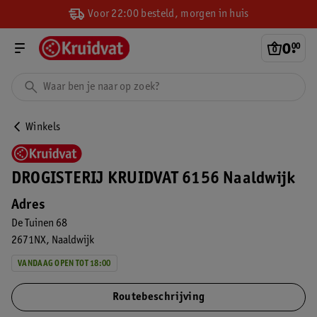
Voor 22:00 besteld, morgen in huis
0
.
00
Winkels
DROGISTERIJ KRUIDVAT 6156 Naaldwijk
Adres
De Tuinen 68
2671NX
Naaldwijk
VANDAAG OPEN TOT 18:00
Routebeschrijving