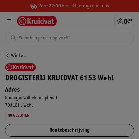
Voor 22:00 besteld, morgen in huis
0
.
00
Winkels
DROGISTERIJ KRUIDVAT 6153 Wehl
Adres
Koningin Wilhelminaplein 1
7031BH
Wehl
NU GESLOTEN
Routebeschrijving