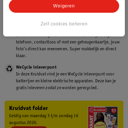
Kruidvat is een gecertificeerd drogist. Dit betekent dat je
Weigeren
deskundig advies krijgt over medicijn gebruik. In de
winkel én online!
Zelf cookies beheren
Kruidvat fotokiosk
In de winkel vind je een fotokiosk waarmee je met je
telefoon, contactloos of met een geheugenkaartje, jouw
foto’s direct kan meenemen. Super makkelijk en direct
klaar.
WeCycle inleverpunt
In deze Kruidvat vind je een WeCycle inleverpunt voor
batterijen en kleine elektrische apparaten. Deze kan je
gratis inleveren zodat ze worden gerecycled.
Kruidvat folder
Geldig van maandag 3 t/m zondag 16
augustus 2026.