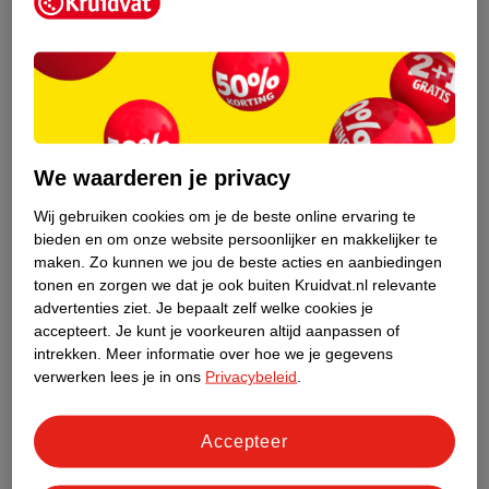
Kruidvat is een erkend specialist in
zelfzorg, ook online. Wat je
gezondheidsvraag ook is, stel hem aan
We waarderen je privacy
ons!
Wij gebruiken cookies om je de beste online ervaring te
Stel je gezondheidsvraag
bieden en om onze website persoonlijker en makkelijker te
maken.
Zo kunnen we jou de beste acties en aanbiedingen
tonen en zorgen we dat je ook buiten Kruidvat.nl relevante
advertenties ziet.
Je bepaalt zelf welke cookies je
Ook in deze winkel
accepteert.
Je kunt je voorkeuren altijd aanpassen of
intrekken.
Meer informatie over hoe we je gegevens
Kruidvat.nl ophaalpunt
verwerken lees je in ons
Privacybeleid
.
Laat je bestelling snel en gemakkelijk bezorgen in de
winkel. Zo hoef je niet thuis te blijven voor de Kruidvat
bestelling!
Accepteer
Gecertificeerd drogist