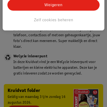
Kruidvat is een gecertificeerd drogist. Dit betekent dat je
Weigeren
deskundig advies krijgt over medicijn gebruik. In de
winkel én online!
Zelf cookies beheren
Kruidvat fotokiosk
In de winkel vind je een fotokiosk waarmee je met je
telefoon, contactloos of met een geheugenkaartje, jouw
foto’s direct kan meenemen. Super makkelijk en direct
klaar.
WeCycle inleverpunt
In deze Kruidvat vind je een WeCycle inleverpunt voor
batterijen en kleine elektrische apparaten. Deze kan je
gratis inleveren zodat ze worden gerecycled.
Kruidvat folder
Geldig van maandag 3 t/m zondag 16
augustus 2026.