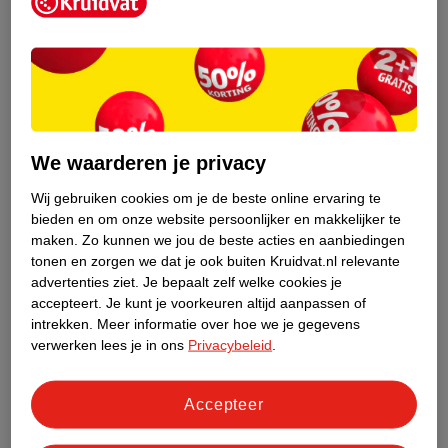
Kruidvat is een erkend specialist in
zelfzorg, ook online. Wat je
gezondheidsvraag ook is, stel hem aan
We waarderen je privacy
ons!
Wij gebruiken cookies om je de beste online ervaring te
Stel je gezondheidsvraag
bieden en om onze website persoonlijker en makkelijker te
maken.
Zo kunnen we jou de beste acties en aanbiedingen
tonen en zorgen we dat je ook buiten Kruidvat.nl relevante
advertenties ziet.
Je bepaalt zelf welke cookies je
Ook in deze winkel
accepteert.
Je kunt je voorkeuren altijd aanpassen of
intrekken.
Meer informatie over hoe we je gegevens
Kruidvat.nl ophaalpunt
verwerken lees je in ons
Privacybeleid
.
Laat je bestelling snel en gemakkelijk bezorgen in de
winkel. Zo hoef je niet thuis te blijven voor de Kruidvat
bestelling!
Accepteer
Gecertificeerd drogist