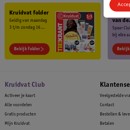
Acce
Kruidvat folder
Ben je 
van de
Geldig van maandag
3 t/m zondag 16
Kruidv
Spaar Cl
augustus 2026.
bij elke 
Club?
en ontva
Bekijk folder
exclusiev
Bekijk
Kruidvat Club
Klantense
Activeer je kaart
Veelgestelde vr
Alle voordelen
Contact
Gratis producten
Bestellen & lev
Mijn Kruidvat
Betalen