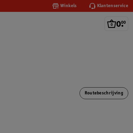
Winkels
Klantenservice
0
.
00
Routebeschrijving