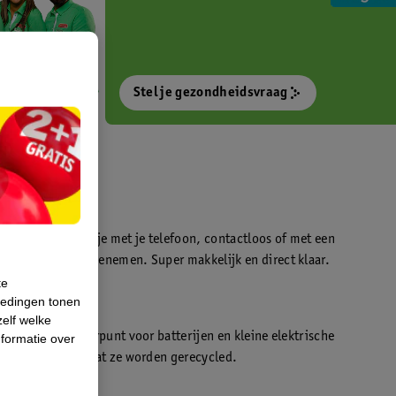
Stel je gezondheidsvraag
otokiosk waarmee je met je telefoon, contactloos of met een
o’s direct kan meenemen. Super makkelijk en direct klaar.
te
iedingen tonen
t
zelf welke
en WeCycle inleverpunt voor batterijen en kleine elektrische
formatie over
atis inleveren zodat ze worden gerecycled.