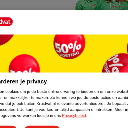
Kruidvat fotokiosk
o hoef je niet thuis te blijven
In de winkel vind je een f
rderen je privacy
geheugenkaartje, jouw fot
ken cookies om je de beste online ervaring te bieden en om onze websi
er en makkelijker te maken.
Zo kunnen we jou de beste acties en aanb
WeCycle inleverpun
e dat je ook buiten Kruidvat.nl relevante advertenties ziet.
Je bepaalt 
skundig advies krijgt over
In deze Kruidvat vind je e
accepteert.
Je kunt je voorkeuren altijd aanpassen of intrekken.
Meer in
gegevens verwerken lees je in ons
Privacybeleid
.
apparaten. Deze kan je gr