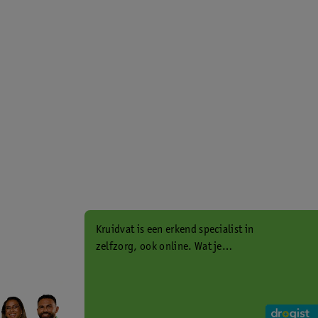
Kruidvat is een erkend specialist in
zelfzorg, ook online. Wat je
gezondheidsvraag ook is, stel hem
aan ons!