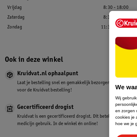
Vrijdag
8:30 - 18:00
Zaterdag
8:30 - 18:00
Zondag
11:30 - 17:00
Ook in deze winkel
Kruidvat.nl ophaalpunt
Laat je bestelling snel en gemakkelijk bezorgen in de winkel. Z
We waa
voor de Kruidvat bestelling!
Wij gebrui
persoonlijk
Gecertificeerd drogist
en zorgen w
Kruidvat is een gecertificeerd drogist. Dit betekent dat je de
cookies je 
hoe we je 
medicijn gebruik. In de winkel én online!