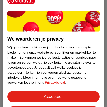
Kruidvat is een erkend specialist in
zelfzorg, ook online. Wat je
gezondheidsvraag ook is, stel hem aan
We waarderen je privacy
ons!
Wij gebruiken cookies om je de beste online ervaring te
Stel je gezondheidsvraag
bieden en om onze website persoonlijker en makkelijker te
maken.
Zo kunnen we jou de beste acties en aanbiedingen
tonen en zorgen we dat je ook buiten Kruidvat.nl relevante
advertenties ziet.
Je bepaalt zelf welke cookies je
Ook in deze winkel
accepteert.
Je kunt je voorkeuren altijd aanpassen of
intrekken.
Meer informatie over hoe we je gegevens
Kruidvat.nl ophaalpunt
verwerken lees je in ons
Privacybeleid
.
Laat je bestelling snel en gemakkelijk bezorgen in de
winkel. Zo hoef je niet thuis te blijven voor de Kruidvat
bestelling!
Accepteer
Gecertificeerd drogist