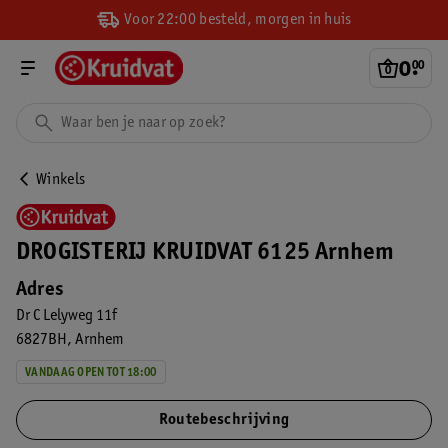
Voor 22:00 besteld, morgen in huis
0
.
00
Winkels
DROGISTERIJ KRUIDVAT 6125 Arnhem
Adres
Dr C Lelyweg 11f
6827BH
Arnhem
VANDAAG OPEN TOT 18:00
Routebeschrijving