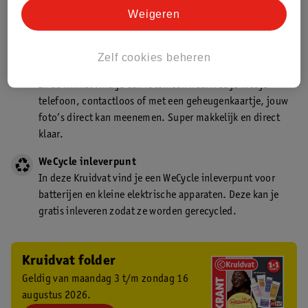
Kruidvat is een gecertificeerd drogist. Dit betekent dat je
Weigeren
deskundig advies krijgt over medicijn gebruik. In de
winkel én online!
Zelf cookies beheren
Kruidvat fotokiosk
In de winkel vind je een fotokiosk waarmee je met je
telefoon, contactloos of met een geheugenkaartje, jouw
foto’s direct kan meenemen. Super makkelijk en direct
klaar.
WeCycle inleverpunt
In deze Kruidvat vind je een WeCycle inleverpunt voor
batterijen en kleine elektrische apparaten. Deze kan je
gratis inleveren zodat ze worden gerecycled.
Kruidvat folder
Geldig van maandag 3 t/m zondag 16
augustus 2026.