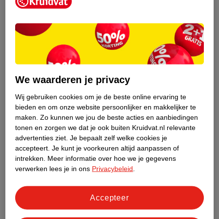
Kruidvat is een erkend specialist in
zelfzorg, ook online. Wat je
gezondheidsvraag ook is, stel hem aan
We waarderen je privacy
ons!
Wij gebruiken cookies om je de beste online ervaring te
Stel je gezondheidsvraag
bieden en om onze website persoonlijker en makkelijker te
maken.
Zo kunnen we jou de beste acties en aanbiedingen
tonen en zorgen we dat je ook buiten Kruidvat.nl relevante
advertenties ziet.
Je bepaalt zelf welke cookies je
Ook in deze winkel
accepteert.
Je kunt je voorkeuren altijd aanpassen of
intrekken.
Meer informatie over hoe we je gegevens
Kruidvat.nl ophaalpunt
verwerken lees je in ons
Privacybeleid
.
Laat je bestelling snel en gemakkelijk bezorgen in de
winkel. Zo hoef je niet thuis te blijven voor de Kruidvat
bestelling!
Accepteer
Gecertificeerd drogist