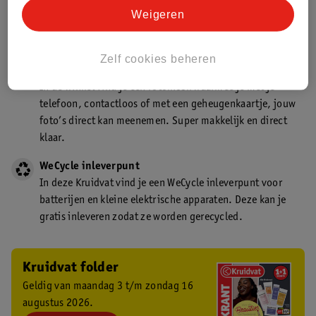
Kruidvat is een gecertificeerd drogist. Dit betekent dat je
Weigeren
deskundig advies krijgt over medicijn gebruik. In de
winkel én online!
Zelf cookies beheren
Kruidvat fotokiosk
In de winkel vind je een fotokiosk waarmee je met je
telefoon, contactloos of met een geheugenkaartje, jouw
foto’s direct kan meenemen. Super makkelijk en direct
klaar.
WeCycle inleverpunt
In deze Kruidvat vind je een WeCycle inleverpunt voor
batterijen en kleine elektrische apparaten. Deze kan je
gratis inleveren zodat ze worden gerecycled.
Kruidvat folder
Geldig van maandag 3 t/m zondag 16
augustus 2026.