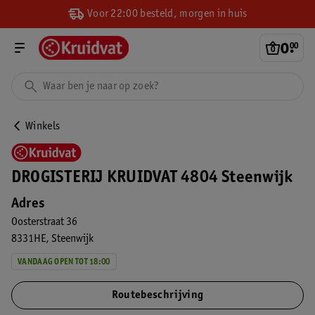
Voor 22:00 besteld, morgen in huis
0
.
00
Winkels
DROGISTERIJ KRUIDVAT 4804 Steenwijk
Adres
Oosterstraat 36
8331HE
Steenwijk
VANDAAG OPEN TOT 18:00
Routebeschrijving