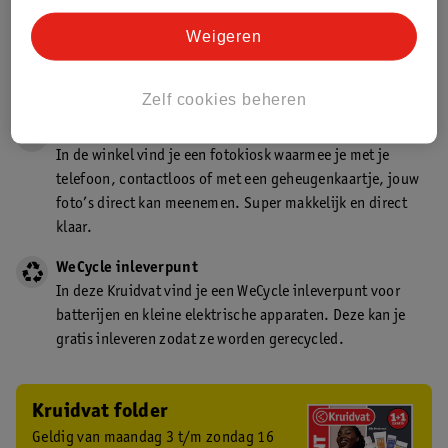
Gecertificeerd drogist
Weigeren
Kruidvat is een gecertificeerd drogist. Dit betekent dat je
deskundig advies krijgt over medicijn gebruik. In de
winkel én online!
Zelf cookies beheren
Kruidvat fotokiosk
In de winkel vind je een fotokiosk waarmee je met je
telefoon, contactloos of met een geheugenkaartje, jouw
foto’s direct kan meenemen. Super makkelijk en direct
klaar.
WeCycle inleverpunt
In deze Kruidvat vind je een WeCycle inleverpunt voor
batterijen en kleine elektrische apparaten. Deze kan je
gratis inleveren zodat ze worden gerecycled.
Kruidvat folder
Geldig van maandag 3 t/m zondag 16