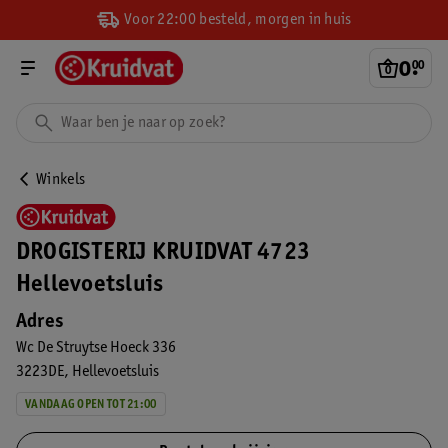
Voor 22:00 besteld, morgen in huis
0
.
00
Winkels
DROGISTERIJ KRUIDVAT 4723
Hellevoetsluis
Adres
Wc De Struytse Hoeck 336
3223DE
Hellevoetsluis
VANDAAG OPEN TOT 21:00