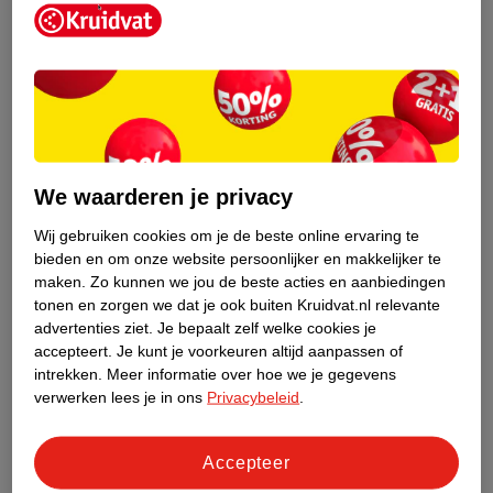
Kruidvat is een erkend specialist in
zelfzorg, ook online. Wat je
We waarderen je privacy
gezondheidsvraag ook is, stel hem aan
ons!
Wij gebruiken cookies om je de beste online ervaring te
bieden en om onze website persoonlijker en makkelijker te
Stel je gezondheidsvraag
maken.
Zo kunnen we jou de beste acties en aanbiedingen
tonen en zorgen we dat je ook buiten Kruidvat.nl relevante
advertenties ziet.
Je bepaalt zelf welke cookies je
accepteert.
Je kunt je voorkeuren altijd aanpassen of
Ook in deze winkel
intrekken.
Meer informatie over hoe we je gegevens
Kruidvat.nl ophaalpunt
verwerken lees je in ons
Privacybeleid
.
Laat je bestelling snel en gemakkelijk bezorgen in de
winkel. Zo hoef je niet thuis te blijven voor de Kruidvat
Accepteer
bestelling!