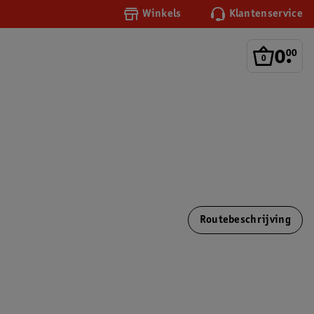
Winkels
Klantenservice
0
.
00
Routebeschrijving