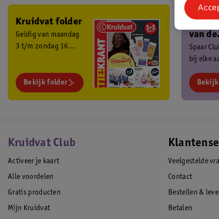
Acce
Kruidvat folder
Ben je 
van de
Geldig van maandag
3 t/m zondag 16
Kruidv
Spaar Cl
augustus 2026.
bij elke 
Club?
en ontva
Bekijk folder
exclusiev
Bekijk
Kruidvat Club
Klantense
Activeer je kaart
Veelgestelde vr
Alle voordelen
Contact
Gratis producten
Bestellen & lev
Mijn Kruidvat
Betalen