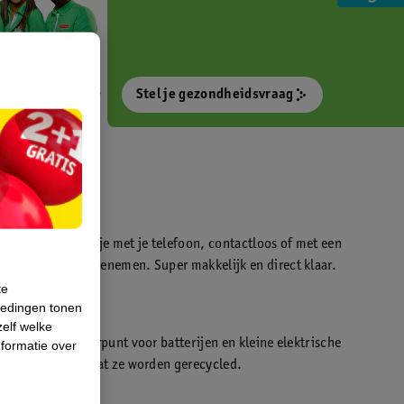
Stel je gezondheidsvraag
otokiosk waarmee je met je telefoon, contactloos of met een
o’s direct kan meenemen. Super makkelijk en direct klaar.
te
iedingen tonen
t
zelf welke
en WeCycle inleverpunt voor batterijen en kleine elektrische
formatie over
atis inleveren zodat ze worden gerecycled.