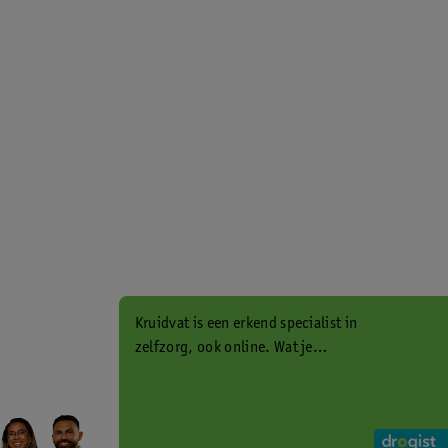
Kruidvat is een erkend specialist in
zelfzorg, ook online. Wat je
gezondheidsvraag ook is, stel hem
aan ons!