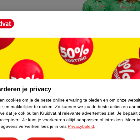
Kruidvat fotokiosk
o hoef je niet thuis te blijven
In de winkel vind je een f
rderen je privacy
geheugenkaartje, jouw fot
ken cookies om je de beste online ervaring te bieden en om onze websi
er en makkelijker te maken.
Zo kunnen we jou de beste acties en aanb
WeCycle inleverpun
e dat je ook buiten Kruidvat.nl relevante advertenties ziet.
Je bepaalt 
skundig advies krijgt over
In deze Kruidvat vind je e
accepteert.
Je kunt je voorkeuren altijd aanpassen of intrekken.
Meer in
gegevens verwerken lees je in ons
Privacybeleid
.
apparaten. Deze kan je gr