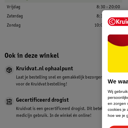
Vrijdag
8:30 - 20:00
Zaterdag
8:30 - 18:00
Zondag
10:00 - 17:00
Ook in deze winkel
Kruidvat.nl ophaalpunt
Laat je bestelling snel en gemakkelijk bezorgen in de winkel. Z
We waa
voor de Kruidvat bestelling!
Wij gebrui
persoonlijk
Gecertificeerd drogist
en zorgen w
Kruidvat is een gecertificeerd drogist. Dit betekent dat je de
cookies je 
hoe we je 
medicijn gebruik. In de winkel én online!