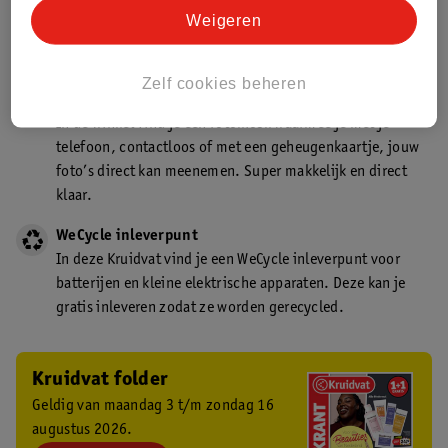
Kruidvat is een gecertificeerd drogist. Dit betekent dat je
Weigeren
deskundig advies krijgt over medicijn gebruik. In de
winkel én online!
Zelf cookies beheren
Kruidvat fotokiosk
In de winkel vind je een fotokiosk waarmee je met je
telefoon, contactloos of met een geheugenkaartje, jouw
foto’s direct kan meenemen. Super makkelijk en direct
klaar.
WeCycle inleverpunt
In deze Kruidvat vind je een WeCycle inleverpunt voor
batterijen en kleine elektrische apparaten. Deze kan je
gratis inleveren zodat ze worden gerecycled.
Kruidvat folder
Geldig van maandag 3 t/m zondag 16
augustus 2026.