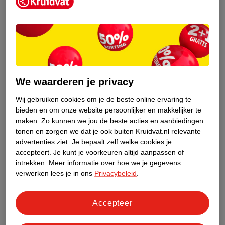
Kruidvat is een erkend specialist in
zelfzorg, ook online. Wat je
gezondheidsvraag ook is, stel hem aan
We waarderen je privacy
ons!
Wij gebruiken cookies om je de beste online ervaring te
Stel je gezondheidsvraag
bieden en om onze website persoonlijker en makkelijker te
maken.
Zo kunnen we jou de beste acties en aanbiedingen
tonen en zorgen we dat je ook buiten Kruidvat.nl relevante
advertenties ziet.
Je bepaalt zelf welke cookies je
Ook in deze winkel
accepteert.
Je kunt je voorkeuren altijd aanpassen of
intrekken.
Meer informatie over hoe we je gegevens
Kruidvat.nl ophaalpunt
verwerken lees je in ons
Privacybeleid
.
Laat je bestelling snel en gemakkelijk bezorgen in de
winkel. Zo hoef je niet thuis te blijven voor de Kruidvat
bestelling!
Accepteer
Gecertificeerd drogist