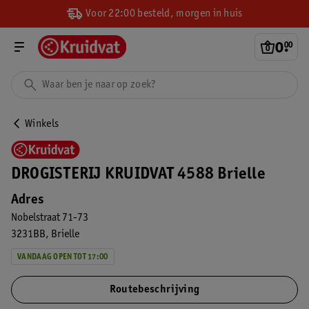
Voor 22:00 besteld, morgen in huis
0
.
00
Winkels
DROGISTERIJ KRUIDVAT 4588 Brielle
Adres
Nobelstraat 71-73
3231BB
Brielle
VANDAAG OPEN TOT 17:00
Routebeschrijving