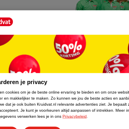
Kruidvat fotokiosk
o hoef je niet thuis te blijven
In de winkel vind je een f
rderen je privacy
geheugenkaartje, jouw fot
ken cookies om je de beste online ervaring te bieden en om onze websi
er en makkelijker te maken.
Zo kunnen we jou de beste acties en aanb
WeCycle inleverpun
e dat je ook buiten Kruidvat.nl relevante advertenties ziet.
Je bepaalt 
skundig advies krijgt over
In deze Kruidvat vind je e
accepteert.
Je kunt je voorkeuren altijd aanpassen of intrekken.
Meer in
gegevens verwerken lees je in ons
Privacybeleid
.
apparaten. Deze kan je gr