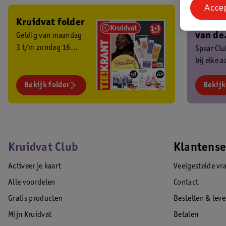
Acce
Kruidvat folder
Ben je 
van de
Geldig van maandag
3 t/m zondag 16
Kruidv
Spaar Cl
augustus 2026.
bij elke 
Club?
en ontva
Bekijk folder
exclusiev
Bekijk
Kruidvat Club
Klantense
Activeer je kaart
Veelgestelde vr
Alle voordelen
Contact
Gratis producten
Bestellen & lev
Mijn Kruidvat
Betalen