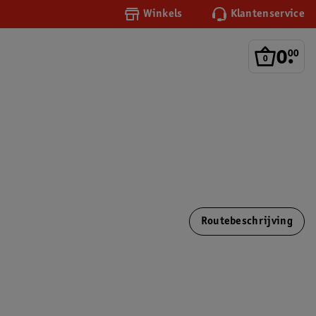
Winkels
Klantenservice
0
.
00
Routebeschrijving