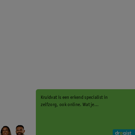
Kruidvat is een erkend specialist in
zelfzorg, ook online. Wat je
gezondheidsvraag ook is, stel hem
aan ons!