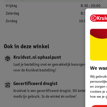
Vrijdag
8:30 - 20:00
Zaterdag
8:30 - 18:00
Zondag
10:00 - 17:00
Ook in deze winkel
Kruidvat.nl ophaalpunt
Laat je bestelling snel en gemakkelijk bezorgen in de winkel. Z
We waa
voor de Kruidvat bestelling!
Wij gebrui
persoonlijk
Gecertificeerd drogist
en zorgen w
Kruidvat is een gecertificeerd drogist. Dit betekent dat je de
cookies je 
hoe we je 
medicijn gebruik. In de winkel én online!