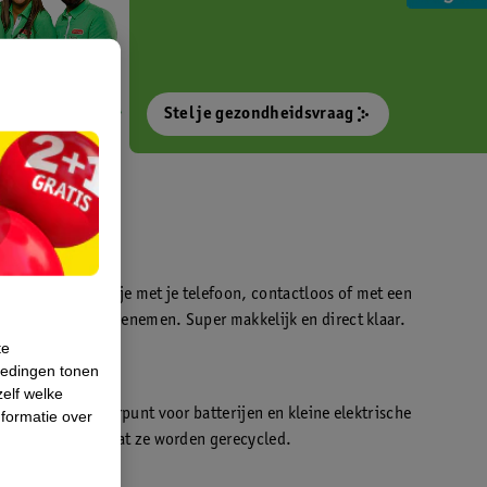
Stel je gezondheidsvraag
otokiosk waarmee je met je telefoon, contactloos of met een
o’s direct kan meenemen. Super makkelijk en direct klaar.
te
iedingen tonen
t
zelf welke
en WeCycle inleverpunt voor batterijen en kleine elektrische
formatie over
atis inleveren zodat ze worden gerecycled.