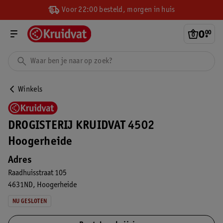
Voor 22:00 besteld, morgen in huis
0
.
00
Winkels
DROGISTERIJ KRUIDVAT 4502
Hoogerheide
Adres
Raadhuisstraat 105
4631ND
Hoogerheide
NU GESLOTEN