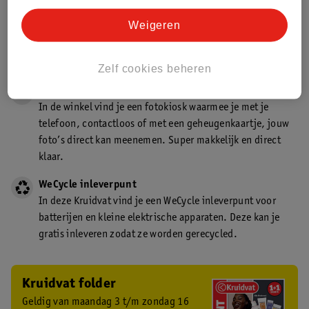
Gecertificeerd drogist
Weigeren
Kruidvat is een gecertificeerd drogist. Dit betekent dat je
deskundig advies krijgt over medicijn gebruik. In de
winkel én online!
Zelf cookies beheren
Kruidvat fotokiosk
In de winkel vind je een fotokiosk waarmee je met je
telefoon, contactloos of met een geheugenkaartje, jouw
foto’s direct kan meenemen. Super makkelijk en direct
klaar.
WeCycle inleverpunt
In deze Kruidvat vind je een WeCycle inleverpunt voor
batterijen en kleine elektrische apparaten. Deze kan je
gratis inleveren zodat ze worden gerecycled.
Kruidvat folder
Geldig van maandag 3 t/m zondag 16