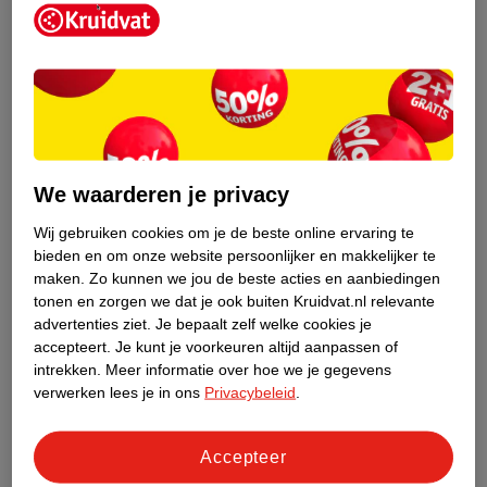
Kruidvat is een erkend specialist in
zelfzorg, ook online. Wat je
We waarderen je privacy
gezondheidsvraag ook is, stel hem aan
ons!
Wij gebruiken cookies om je de beste online ervaring te
bieden en om onze website persoonlijker en makkelijker te
Stel je gezondheidsvraag
maken.
Zo kunnen we jou de beste acties en aanbiedingen
tonen en zorgen we dat je ook buiten Kruidvat.nl relevante
advertenties ziet.
Je bepaalt zelf welke cookies je
accepteert.
Je kunt je voorkeuren altijd aanpassen of
Ook in deze winkel
intrekken.
Meer informatie over hoe we je gegevens
Kruidvat.nl ophaalpunt
verwerken lees je in ons
Privacybeleid
.
Laat je bestelling snel en gemakkelijk bezorgen in de
winkel. Zo hoef je niet thuis te blijven voor de Kruidvat
Accepteer
bestelling!