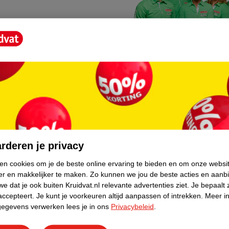
Kruidvat fotokiosk
o hoef je niet thuis te blijven
In de winkel vind je een f
rderen je privacy
geheugenkaartje, jouw fot
ken cookies om je de beste online ervaring te bieden en om onze websi
er en makkelijker te maken.
Zo kunnen we jou de beste acties en aanb
WeCycle inleverpun
e dat je ook buiten Kruidvat.nl relevante advertenties ziet.
Je bepaalt 
skundig advies krijgt over
In deze Kruidvat vind je e
accepteert.
Je kunt je voorkeuren altijd aanpassen of intrekken.
Meer in
gegevens verwerken lees je in ons
Privacybeleid
.
apparaten. Deze kan je gr