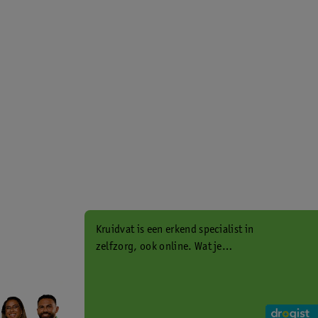
Kruidvat is een erkend specialist in
zelfzorg, ook online. Wat je
gezondheidsvraag ook is, stel hem
aan ons!