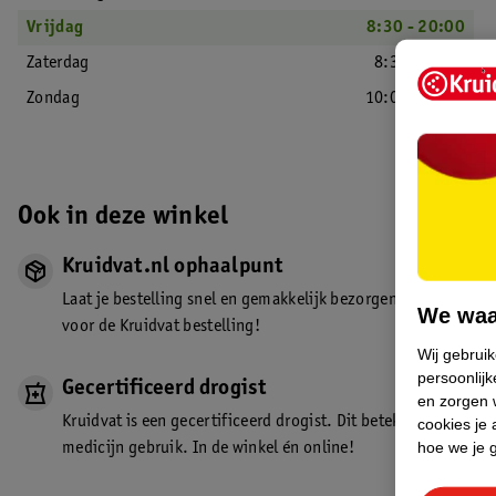
Vrijdag
8:30 - 20:00
Zaterdag
8:30 - 18:00
Zondag
10:00 - 17:00
Ook in deze winkel
Kruidvat.nl ophaalpunt
Laat je bestelling snel en gemakkelijk bezorgen in de winkel. Z
We waa
voor de Kruidvat bestelling!
Wij gebrui
persoonlijk
Gecertificeerd drogist
en zorgen w
Kruidvat is een gecertificeerd drogist. Dit betekent dat je de
cookies je 
hoe we je 
medicijn gebruik. In de winkel én online!