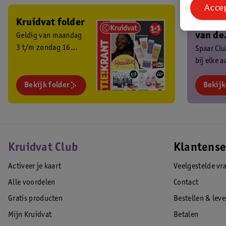
Acce
Kruidvat folder
Ben je 
van de
Geldig van maandag
3 t/m zondag 16
Kruidv
Spaar Cl
augustus 2026.
bij elke 
Club?
en ontva
Bekijk folder
exclusiev
Bekijk
Kruidvat Club
Klantense
Activeer je kaart
Veelgestelde vr
Alle voordelen
Contact
Gratis producten
Bestellen & lev
Mijn Kruidvat
Betalen