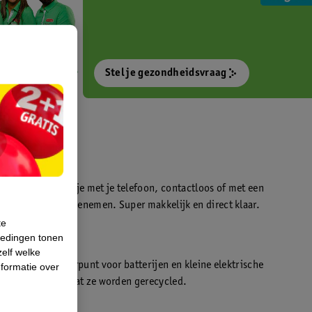
Stel je gezondheidsvraag
otokiosk waarmee je met je telefoon, contactloos of met een
o’s direct kan meenemen. Super makkelijk en direct klaar.
te
iedingen tonen
t
zelf welke
en WeCycle inleverpunt voor batterijen en kleine elektrische
formatie over
atis inleveren zodat ze worden gerecycled.