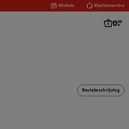
Winkels
Klantenservice
0
.
00
Routebeschrijving