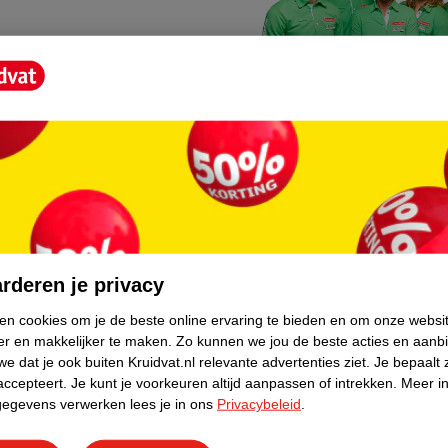
Kruidvat fotokiosk
o hoef je niet thuis te blijven
In de winkel vind je een f
rderen je privacy
geheugenkaartje, jouw fot
ken cookies om je de beste online ervaring te bieden en om onze websi
er en makkelijker te maken.
Zo kunnen we jou de beste acties en aanb
WeCycle inleverpun
e dat je ook buiten Kruidvat.nl relevante advertenties ziet.
Je bepaalt 
skundig advies krijgt over
In deze Kruidvat vind je e
accepteert.
Je kunt je voorkeuren altijd aanpassen of intrekken.
Meer in
gegevens verwerken lees je in ons
Privacybeleid
.
apparaten. Deze kan je gr