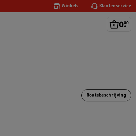
Winkels
Klantenservice
0
.
00
Routebeschrijving