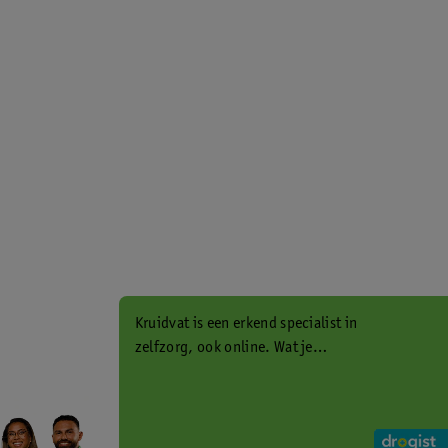
Kruidvat is een erkend specialist in
zelfzorg, ook online. Wat je
gezondheidsvraag ook is, stel hem
aan ons!