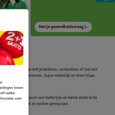
Stel je gezondheidsvraag
otokiosk waarmee je met je telefoon, contactloos of met een
o’s direct kan meenemen. Super makkelijk en direct klaar.
te
iedingen tonen
t
zelf welke
en WeCycle inleverpunt voor batterijen en kleine elektrische
formatie over
atis inleveren zodat ze worden gerecycled.