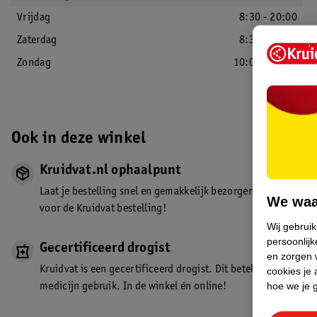
Vrijdag
8:30 - 20:00
Zaterdag
8:30 - 18:00
Zondag
10:00 - 17:00
Ook in deze winkel
Kruidvat.nl ophaalpunt
Laat je bestelling snel en gemakkelijk bezorgen in de winkel. Z
We waa
voor de Kruidvat bestelling!
Wij gebrui
persoonlijk
Gecertificeerd drogist
en zorgen w
Kruidvat is een gecertificeerd drogist. Dit betekent dat je de
cookies je 
hoe we je 
medicijn gebruik. In de winkel én online!