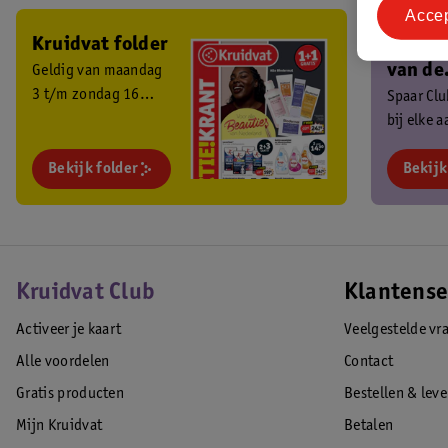
Acce
Kruidvat folder
Ben je 
van de
Geldig van maandag
3 t/m zondag 16
Kruidv
Spaar Cl
augustus 2026.
bij elke 
Club?
en ontva
Bekijk folder
exclusiev
Bekijk
Kruidvat Club
Klantense
Activeer je kaart
Veelgestelde vr
Alle voordelen
Contact
Gratis producten
Bestellen & lev
Mijn Kruidvat
Betalen