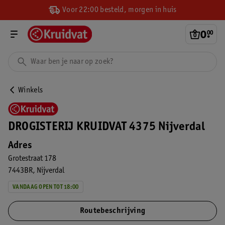
Voor 22:00 besteld, morgen in huis
0
.
00
Winkels
DROGISTERIJ KRUIDVAT 4375 Nijverdal
Adres
Grotestraat 178
7443BR
Nijverdal
VANDAAG OPEN TOT 18:00
Routebeschrijving