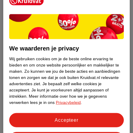
Kruidvat is een erkend specialist in
zelfzorg, ook online. Wat je
gezondheidsvraag ook is, stel hem aan
We waarderen je privacy
ons!
Wij gebruiken cookies om je de beste online ervaring te
Stel je gezondheidsvraag
bieden en om onze website persoonlijker en makkelijker te
maken.
Zo kunnen we jou de beste acties en aanbiedingen
tonen en zorgen we dat je ook buiten Kruidvat.nl relevante
advertenties ziet.
Je bepaalt zelf welke cookies je
Ook in deze winkel
accepteert.
Je kunt je voorkeuren altijd aanpassen of
intrekken.
Meer informatie over hoe we je gegevens
Kruidvat.nl ophaalpunt
verwerken lees je in ons
Privacybeleid
.
Laat je bestelling snel en gemakkelijk bezorgen in de
winkel. Zo hoef je niet thuis te blijven voor de Kruidvat
bestelling!
Accepteer
Gecertificeerd drogist