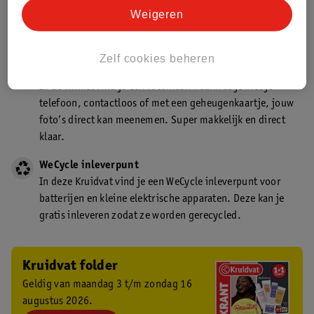
Kruidvat is een gecertificeerd drogist. Dit betekent dat je
Weigeren
deskundig advies krijgt over medicijn gebruik. In de
winkel én online!
Zelf cookies beheren
Kruidvat fotokiosk
In de winkel vind je een fotokiosk waarmee je met je
telefoon, contactloos of met een geheugenkaartje, jouw
foto’s direct kan meenemen. Super makkelijk en direct
klaar.
WeCycle inleverpunt
In deze Kruidvat vind je een WeCycle inleverpunt voor
batterijen en kleine elektrische apparaten. Deze kan je
gratis inleveren zodat ze worden gerecycled.
Kruidvat folder
Geldig van maandag 3 t/m zondag 16
augustus 2026.