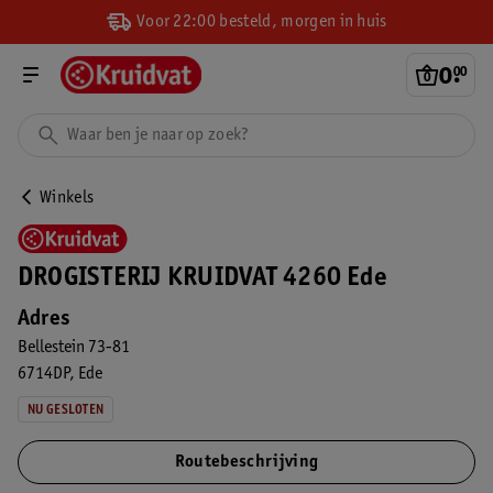
Voor 22:00 besteld, morgen in huis
0
.
00
Winkels
DROGISTERIJ KRUIDVAT 4260 Ede
Adres
Bellestein 73-81
6714DP
Ede
NU GESLOTEN
Routebeschrijving