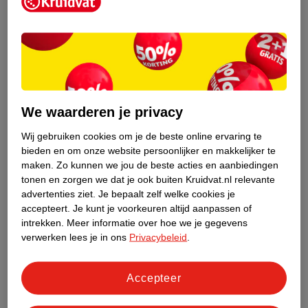
Kruidvat is een erkend specialist in
zelfzorg, ook online. Wat je
gezondheidsvraag ook is, stel hem aan
We waarderen je privacy
ons!
Wij gebruiken cookies om je de beste online ervaring te
Stel je gezondheidsvraag
bieden en om onze website persoonlijker en makkelijker te
maken.
Zo kunnen we jou de beste acties en aanbiedingen
tonen en zorgen we dat je ook buiten Kruidvat.nl relevante
advertenties ziet.
Je bepaalt zelf welke cookies je
Ook in deze winkel
accepteert.
Je kunt je voorkeuren altijd aanpassen of
intrekken.
Meer informatie over hoe we je gegevens
Kruidvat.nl ophaalpunt
verwerken lees je in ons
Privacybeleid
.
Laat je bestelling snel en gemakkelijk bezorgen in de
winkel. Zo hoef je niet thuis te blijven voor de Kruidvat
bestelling!
Accepteer
Gecertificeerd drogist