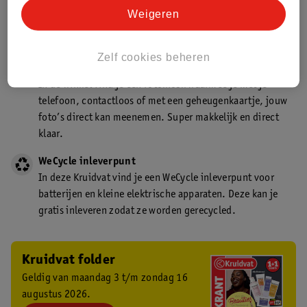
Kruidvat is een gecertificeerd drogist. Dit betekent dat je
Weigeren
deskundig advies krijgt over medicijn gebruik. In de
winkel én online!
Zelf cookies beheren
Kruidvat fotokiosk
In de winkel vind je een fotokiosk waarmee je met je
telefoon, contactloos of met een geheugenkaartje, jouw
foto’s direct kan meenemen. Super makkelijk en direct
klaar.
WeCycle inleverpunt
In deze Kruidvat vind je een WeCycle inleverpunt voor
batterijen en kleine elektrische apparaten. Deze kan je
gratis inleveren zodat ze worden gerecycled.
Kruidvat folder
Geldig van maandag 3 t/m zondag 16
augustus 2026.