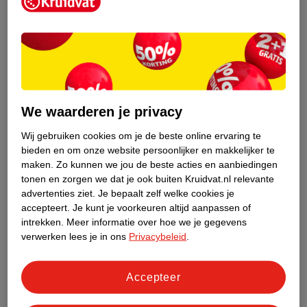
Kruidvat is een erkend specialist in
zelfzorg, ook online. Wat je
gezondheidsvraag ook is, stel hem aan
We waarderen je privacy
ons!
Wij gebruiken cookies om je de beste online ervaring te
Stel je gezondheidsvraag
bieden en om onze website persoonlijker en makkelijker te
maken.
Zo kunnen we jou de beste acties en aanbiedingen
tonen en zorgen we dat je ook buiten Kruidvat.nl relevante
advertenties ziet.
Je bepaalt zelf welke cookies je
Ook in deze winkel
accepteert.
Je kunt je voorkeuren altijd aanpassen of
intrekken.
Meer informatie over hoe we je gegevens
Kruidvat.nl ophaalpunt
verwerken lees je in ons
Privacybeleid
.
Laat je bestelling snel en gemakkelijk bezorgen in de
winkel. Zo hoef je niet thuis te blijven voor de Kruidvat
bestelling!
Accepteer
Gecertificeerd drogist