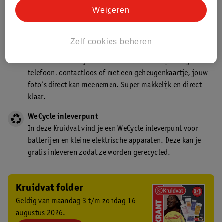
Kruidvat is een gecertificeerd drogist. Dit betekent dat je
Weigeren
deskundig advies krijgt over medicijn gebruik. In de
winkel én online!
Zelf cookies beheren
Kruidvat fotokiosk
In de winkel vind je een fotokiosk waarmee je met je
telefoon, contactloos of met een geheugenkaartje, jouw
foto’s direct kan meenemen. Super makkelijk en direct
klaar.
WeCycle inleverpunt
In deze Kruidvat vind je een WeCycle inleverpunt voor
batterijen en kleine elektrische apparaten. Deze kan je
gratis inleveren zodat ze worden gerecycled.
Kruidvat folder
Geldig van maandag 3 t/m zondag 16
augustus 2026.