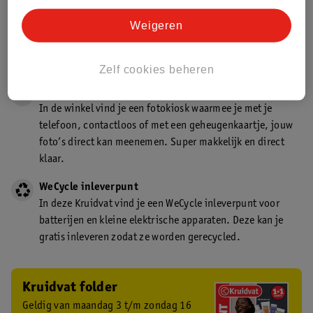
Gecertificeerd drogist
Weigeren
Kruidvat is een gecertificeerd drogist. Dit betekent dat je
deskundig advies krijgt over medicijn gebruik. In de
winkel én online!
Zelf cookies beheren
Kruidvat fotokiosk
In de winkel vind je een fotokiosk waarmee je met je
telefoon, contactloos of met een geheugenkaartje, jouw
foto’s direct kan meenemen. Super makkelijk en direct
klaar.
WeCycle inleverpunt
In deze Kruidvat vind je een WeCycle inleverpunt voor
batterijen en kleine elektrische apparaten. Deze kan je
gratis inleveren zodat ze worden gerecycled.
Kruidvat folder
Geldig van maandag 3 t/m zondag 16