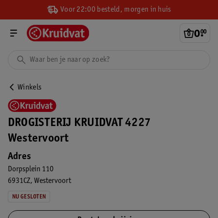
Voor 22:00 besteld, morgen in huis
0
.
00
Winkels
DROGISTERIJ KRUIDVAT 4227
Westervoort
Adres
Dorpsplein 110
6931CZ
Westervoort
NU GESLOTEN