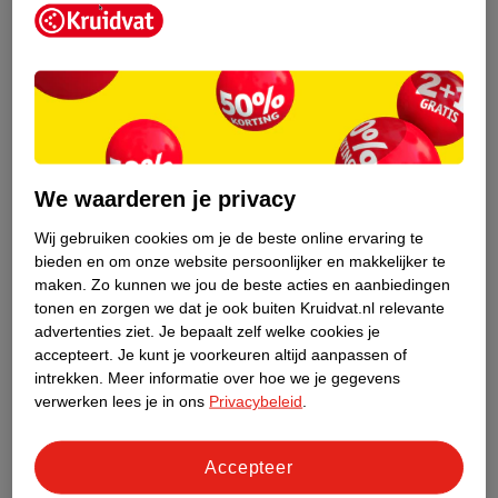
Kruidvat is een erkend specialist in
zelfzorg, ook online. Wat je
We waarderen je privacy
gezondheidsvraag ook is, stel hem aan
ons!
Wij gebruiken cookies om je de beste online ervaring te
bieden en om onze website persoonlijker en makkelijker te
Stel je gezondheidsvraag
maken.
Zo kunnen we jou de beste acties en aanbiedingen
tonen en zorgen we dat je ook buiten Kruidvat.nl relevante
advertenties ziet.
Je bepaalt zelf welke cookies je
accepteert.
Je kunt je voorkeuren altijd aanpassen of
Ook in deze winkel
intrekken.
Meer informatie over hoe we je gegevens
Kruidvat.nl ophaalpunt
verwerken lees je in ons
Privacybeleid
.
Laat je bestelling snel en gemakkelijk bezorgen in de
winkel. Zo hoef je niet thuis te blijven voor de Kruidvat
Accepteer
bestelling!