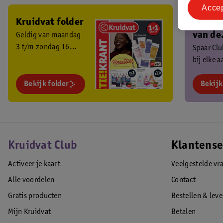
Acce
Kruidvat folder
Ben je 
van de
Geldig van maandag
3 t/m zondag 16
Kruidv
Spaar Cl
augustus 2026.
bij elke 
Club?
en ontva
Bekijk folder
exclusiev
Bekijk
Kruidvat Club
Klantense
Activeer je kaart
Veelgestelde vr
Alle voordelen
Contact
Gratis producten
Bestellen & lev
Mijn Kruidvat
Betalen