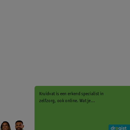
Kruidvat is een erkend specialist in
zelfzorg, ook online. Wat je
gezondheidsvraag ook is, stel hem
aan ons!