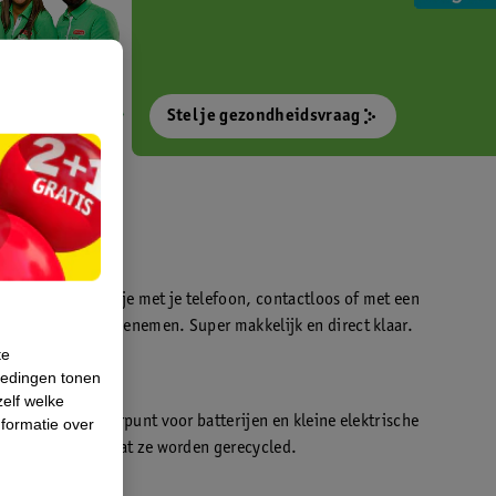
Stel je gezondheidsvraag
otokiosk waarmee je met je telefoon, contactloos of met een
o’s direct kan meenemen. Super makkelijk en direct klaar.
te
iedingen tonen
t
zelf welke
en WeCycle inleverpunt voor batterijen en kleine elektrische
formatie over
atis inleveren zodat ze worden gerecycled.