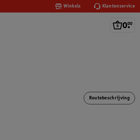
Winkels
Klantenservice
0
.
00
Routebeschrijving