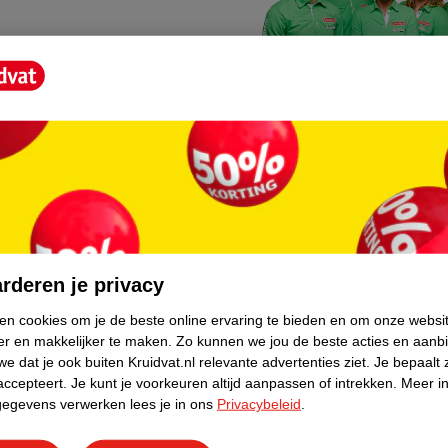
Kruidvat fotokiosk
o hoef je niet thuis te blijven
In de winkel vind je een f
rderen je privacy
geheugenkaartje, jouw fot
ken cookies om je de beste online ervaring te bieden en om onze websi
er en makkelijker te maken.
Zo kunnen we jou de beste acties en aanb
WeCycle inleverpun
e dat je ook buiten Kruidvat.nl relevante advertenties ziet.
Je bepaalt 
skundig advies krijgt over
In deze Kruidvat vind je e
accepteert.
Je kunt je voorkeuren altijd aanpassen of intrekken.
Meer in
gegevens verwerken lees je in ons
Privacybeleid
.
apparaten. Deze kan je gr