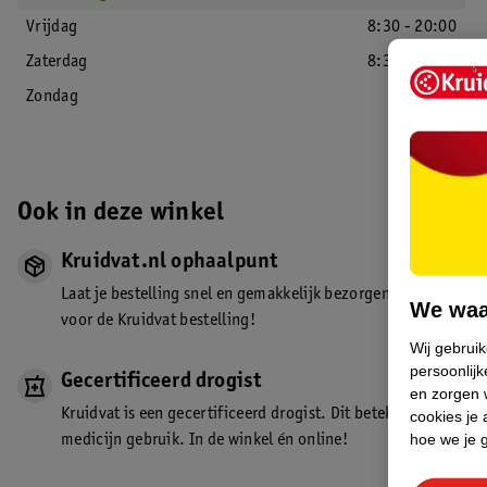
Vrijdag
8:30 - 20:00
Zaterdag
8:30 - 18:00
Zondag
Gesloten
Ook in deze winkel
Kruidvat.nl ophaalpunt
Laat je bestelling snel en gemakkelijk bezorgen in de winkel. Z
We waa
voor de Kruidvat bestelling!
Wij gebrui
persoonlijk
Gecertificeerd drogist
en zorgen w
Kruidvat is een gecertificeerd drogist. Dit betekent dat je de
cookies je 
hoe we je 
medicijn gebruik. In de winkel én online!