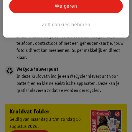
Kruidvat is een gecertificeerd drogist. Dit betekent dat je
Weigeren
deskundig advies krijgt over medicijn gebruik. In de
winkel én online!
Zelf cookies beheren
Kruidvat fotokiosk
In de winkel vind je een fotokiosk waarmee je met je
telefoon, contactloos of met een geheugenkaartje, jouw
foto’s direct kan meenemen. Super makkelijk en direct
klaar.
WeCycle inleverpunt
In deze Kruidvat vind je een WeCycle inleverpunt voor
batterijen en kleine elektrische apparaten. Deze kan je
gratis inleveren zodat ze worden gerecycled.
Kruidvat folder
Geldig van maandag 3 t/m zondag 16
augustus 2026.