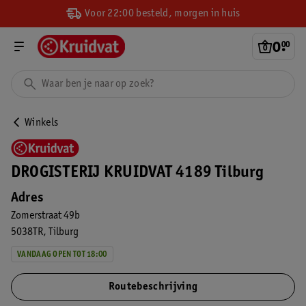
Voor 22:00 besteld, morgen in huis
0
.
00
Winkels
DROGISTERIJ KRUIDVAT 4189 Tilburg
Adres
Zomerstraat 49b
5038TR
Tilburg
VANDAAG OPEN TOT 18:00
Routebeschrijving