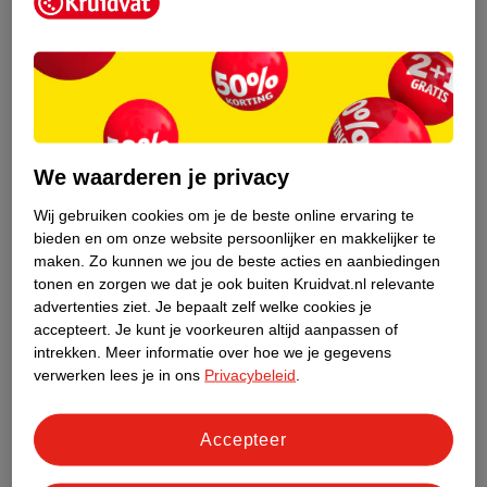
Kruidvat is een erkend specialist in
zelfzorg, ook online. Wat je
gezondheidsvraag ook is, stel hem aan
We waarderen je privacy
ons!
Wij gebruiken cookies om je de beste online ervaring te
Stel je gezondheidsvraag
bieden en om onze website persoonlijker en makkelijker te
maken.
Zo kunnen we jou de beste acties en aanbiedingen
tonen en zorgen we dat je ook buiten Kruidvat.nl relevante
advertenties ziet.
Je bepaalt zelf welke cookies je
Ook in deze winkel
accepteert.
Je kunt je voorkeuren altijd aanpassen of
intrekken.
Meer informatie over hoe we je gegevens
Kruidvat.nl ophaalpunt
verwerken lees je in ons
Privacybeleid
.
Laat je bestelling snel en gemakkelijk bezorgen in de
winkel. Zo hoef je niet thuis te blijven voor de Kruidvat
bestelling!
Accepteer
Gecertificeerd drogist