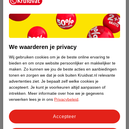
Kruidvat is een erkend specialist in
zelfzorg, ook online. Wat je
gezondheidsvraag ook is, stel hem aan
We waarderen je privacy
ons!
Wij gebruiken cookies om je de beste online ervaring te
Stel je gezondheidsvraag
bieden en om onze website persoonlijker en makkelijker te
maken.
Zo kunnen we jou de beste acties en aanbiedingen
tonen en zorgen we dat je ook buiten Kruidvat.nl relevante
advertenties ziet.
Je bepaalt zelf welke cookies je
Ook in deze winkel
accepteert.
Je kunt je voorkeuren altijd aanpassen of
intrekken.
Meer informatie over hoe we je gegevens
Kruidvat.nl ophaalpunt
verwerken lees je in ons
Privacybeleid
.
Laat je bestelling snel en gemakkelijk bezorgen in de
winkel. Zo hoef je niet thuis te blijven voor de Kruidvat
bestelling!
Accepteer
Gecertificeerd drogist