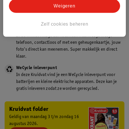
Kruidvat is een gecertificeerd drogist. Dit betekent dat je
Weigeren
deskundig advies krijgt over medicijn gebruik. In de
winkel én online!
Zelf cookies beheren
Kruidvat fotokiosk
In de winkel vind je een fotokiosk waarmee je met je
telefoon, contactloos of met een geheugenkaartje, jouw
foto’s direct kan meenemen. Super makkelijk en direct
klaar.
WeCycle inleverpunt
In deze Kruidvat vind je een WeCycle inleverpunt voor
batterijen en kleine elektrische apparaten. Deze kan je
gratis inleveren zodat ze worden gerecycled.
Kruidvat folder
Geldig van maandag 3 t/m zondag 16
augustus 2026.