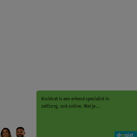
Kruidvat is een erkend specialist in
zelfzorg, ook online. Wat je
gezondheidsvraag ook is, stel hem
aan ons!