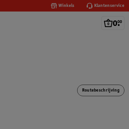
Winkels
Klantenservice
0
.
00
Routebeschrijving