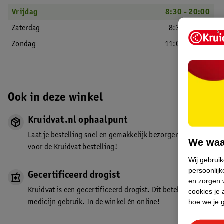
Vrijdag
8:30 - 20:00
Zaterdag
8:30 - 18:00
Zondag
11:00 - 17:00
Ook in deze winkel
Kruidvat.nl ophaalpunt
Laat je bestelling snel en gemakkelijk bezorgen in de winkel. Z
We waa
voor de Kruidvat bestelling!
Wij gebrui
persoonlijk
Gecertificeerd drogist
en zorgen w
Kruidvat is een gecertificeerd drogist. Dit betekent dat je de
cookies je 
hoe we je 
medicijn gebruik. In de winkel én online!