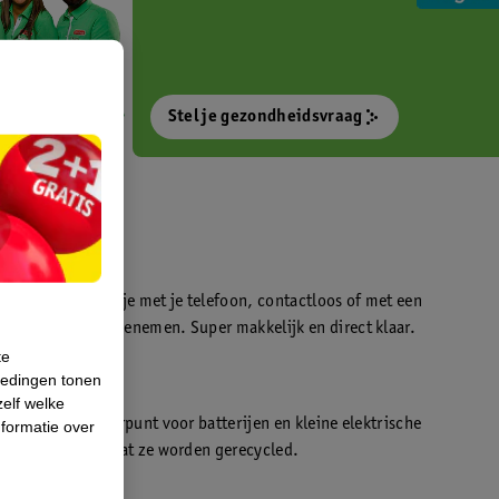
Stel je gezondheidsvraag
otokiosk waarmee je met je telefoon, contactloos of met een
o’s direct kan meenemen. Super makkelijk en direct klaar.
te
iedingen tonen
t
zelf welke
en WeCycle inleverpunt voor batterijen en kleine elektrische
formatie over
atis inleveren zodat ze worden gerecycled.