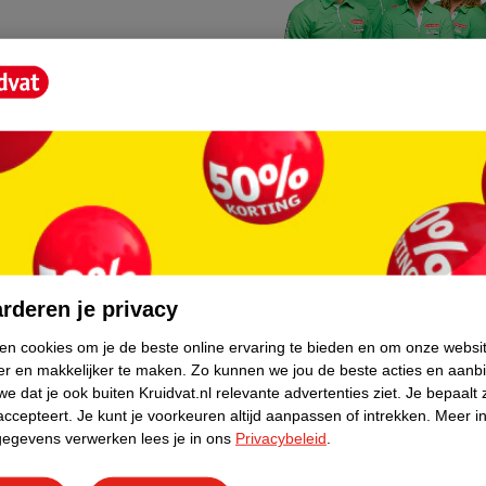
Kruidvat fotokiosk
o hoef je niet thuis te blijven
In de winkel vind je een f
rderen je privacy
geheugenkaartje, jouw fot
ken cookies om je de beste online ervaring te bieden en om onze websi
er en makkelijker te maken.
Zo kunnen we jou de beste acties en aanb
WeCycle inleverpun
e dat je ook buiten Kruidvat.nl relevante advertenties ziet.
Je bepaalt 
skundig advies krijgt over
In deze Kruidvat vind je e
accepteert.
Je kunt je voorkeuren altijd aanpassen of intrekken.
Meer in
gegevens verwerken lees je in ons
Privacybeleid
.
apparaten. Deze kan je gr