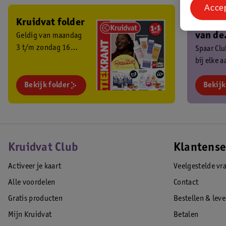
Acce
Kruidvat folder
Ben je 
van de
Geldig van maandag
3 t/m zondag 16
Kruidv
Spaar Cl
augustus 2026.
bij elke 
Club?
en ontva
Bekijk folder
exclusiev
Bekijk
Kruidvat Club
Klantense
Activeer je kaart
Veelgestelde vr
Alle voordelen
Contact
Gratis producten
Bestellen & lev
Mijn Kruidvat
Betalen