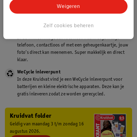
Kruidvat is een gecertificeerd drogist. Dit betekent dat je
Weigeren
deskundig advies krijgt over medicijn gebruik. In de
winkel én online!
Zelf cookies beheren
Kruidvat fotokiosk
In de winkel vind je een fotokiosk waarmee je met je
telefoon, contactloos of met een geheugenkaartje, jouw
foto’s direct kan meenemen. Super makkelijk en direct
klaar.
WeCycle inleverpunt
In deze Kruidvat vind je een WeCycle inleverpunt voor
batterijen en kleine elektrische apparaten. Deze kan je
gratis inleveren zodat ze worden gerecycled.
Kruidvat folder
Geldig van maandag 3 t/m zondag 16
augustus 2026.