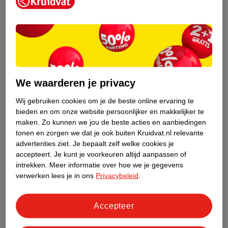
Kruidvat is een erkend specialist in
zelfzorg, ook online. Wat je
gezondheidsvraag ook is, stel hem aan
We waarderen je privacy
ons!
Wij gebruiken cookies om je de beste online ervaring te
Stel je gezondheidsvraag
bieden en om onze website persoonlijker en makkelijker te
maken.
Zo kunnen we jou de beste acties en aanbiedingen
tonen en zorgen we dat je ook buiten Kruidvat.nl relevante
advertenties ziet.
Je bepaalt zelf welke cookies je
Ook in deze winkel
accepteert.
Je kunt je voorkeuren altijd aanpassen of
intrekken.
Meer informatie over hoe we je gegevens
Kruidvat.nl ophaalpunt
verwerken lees je in ons
Privacybeleid
.
Laat je bestelling snel en gemakkelijk bezorgen in de
winkel. Zo hoef je niet thuis te blijven voor de Kruidvat
bestelling!
Accepteer
Gecertificeerd drogist