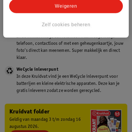
Kruidvat is een gecertificeerd drogist. Dit betekent dat je
Weigeren
deskundig advies krijgt over medicijn gebruik. In de
winkel én online!
Zelf cookies beheren
Kruidvat fotokiosk
In de winkel vind je een fotokiosk waarmee je met je
telefoon, contactloos of met een geheugenkaartje, jouw
foto’s direct kan meenemen. Super makkelijk en direct
klaar.
WeCycle inleverpunt
In deze Kruidvat vind je een WeCycle inleverpunt voor
batterijen en kleine elektrische apparaten. Deze kan je
gratis inleveren zodat ze worden gerecycled.
Kruidvat folder
Geldig van maandag 3 t/m zondag 16
augustus 2026.