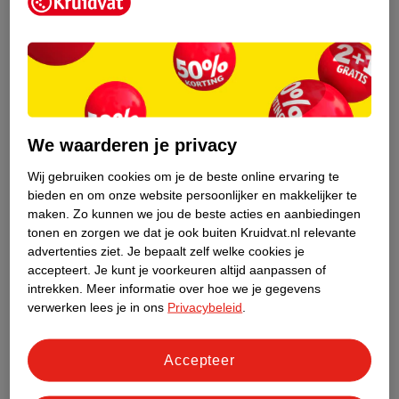
Kruidvat is een erkend specialist in
zelfzorg, ook online. Wat je
gezondheidsvraag ook is, stel hem aan
We waarderen je privacy
ons!
Wij gebruiken cookies om je de beste online ervaring te
Stel je gezondheidsvraag
bieden en om onze website persoonlijker en makkelijker te
maken.
Zo kunnen we jou de beste acties en aanbiedingen
tonen en zorgen we dat je ook buiten Kruidvat.nl relevante
advertenties ziet.
Je bepaalt zelf welke cookies je
Ook in deze winkel
accepteert.
Je kunt je voorkeuren altijd aanpassen of
intrekken.
Meer informatie over hoe we je gegevens
Kruidvat.nl ophaalpunt
verwerken lees je in ons
Privacybeleid
.
Laat je bestelling snel en gemakkelijk bezorgen in de
winkel. Zo hoef je niet thuis te blijven voor de Kruidvat
bestelling!
Accepteer
Gecertificeerd drogist