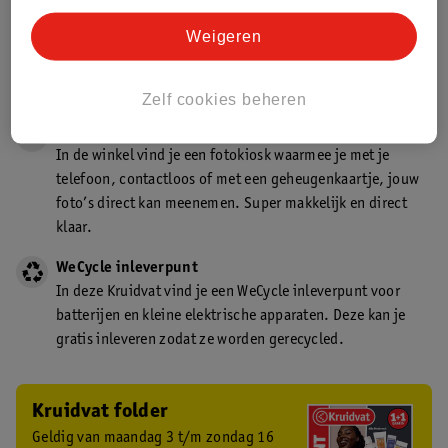
Gecertificeerd drogist
Weigeren
Kruidvat is een gecertificeerd drogist. Dit betekent dat je
deskundig advies krijgt over medicijn gebruik. In de
winkel én online!
Zelf cookies beheren
Kruidvat fotokiosk
In de winkel vind je een fotokiosk waarmee je met je
telefoon, contactloos of met een geheugenkaartje, jouw
foto’s direct kan meenemen. Super makkelijk en direct
klaar.
WeCycle inleverpunt
In deze Kruidvat vind je een WeCycle inleverpunt voor
batterijen en kleine elektrische apparaten. Deze kan je
gratis inleveren zodat ze worden gerecycled.
Kruidvat folder
Geldig van maandag 3 t/m zondag 16