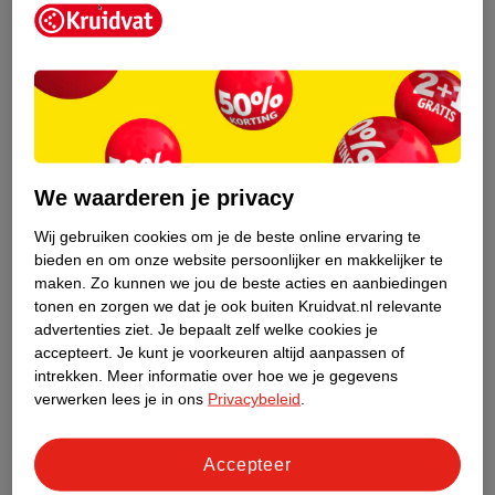
Kruidvat is een erkend specialist in
zelfzorg, ook online. Wat je
We waarderen je privacy
gezondheidsvraag ook is, stel hem aan
ons!
Wij gebruiken cookies om je de beste online ervaring te
bieden en om onze website persoonlijker en makkelijker te
Stel je gezondheidsvraag
maken.
Zo kunnen we jou de beste acties en aanbiedingen
tonen en zorgen we dat je ook buiten Kruidvat.nl relevante
advertenties ziet.
Je bepaalt zelf welke cookies je
accepteert.
Je kunt je voorkeuren altijd aanpassen of
Ook in deze winkel
intrekken.
Meer informatie over hoe we je gegevens
Kruidvat.nl ophaalpunt
verwerken lees je in ons
Privacybeleid
.
Laat je bestelling snel en gemakkelijk bezorgen in de
winkel. Zo hoef je niet thuis te blijven voor de Kruidvat
Accepteer
bestelling!