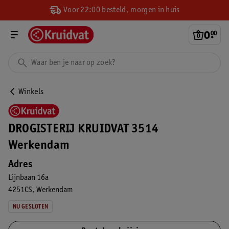
Voor 22:00 besteld, morgen in huis
0
.
00
Winkels
DROGISTERIJ KRUIDVAT 3514
Werkendam
Adres
Lijnbaan 16a
4251CS
Werkendam
NU GESLOTEN