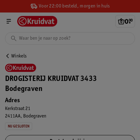
Voor 22:00 besteld, morgen in huis
0
.
00
Winkels
DROGISTERIJ KRUIDVAT 3433
Bodegraven
Adres
Kerkstraat 21
2411AA
Bodegraven
NU GESLOTEN