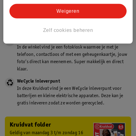
Gecertificeerd drogist
Weigeren
Kruidvat is een gecertificeerd drogist. Dit betekent dat je
deskundig advies krijgt over medicijn gebruik. In de
winkel én online!
Zelf cookies beheren
Kruidvat fotokiosk
In de winkel vind je een fotokiosk waarmee je met je
telefoon, contactloos of met een geheugenkaartje, jouw
foto’s direct kan meenemen. Super makkelijk en direct
klaar.
WeCycle inleverpunt
In deze Kruidvat vind je een WeCycle inleverpunt voor
batterijen en kleine elektrische apparaten. Deze kan je
gratis inleveren zodat ze worden gerecycled.
Kruidvat folder
Geldig van maandag 3 t/m zondag 16