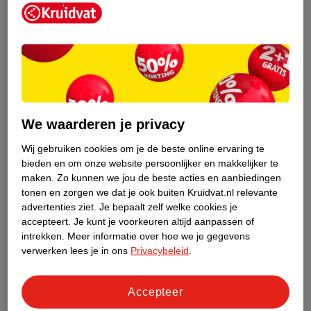
Kruidvat is een erkend specialist in
zelfzorg, ook online. Wat je
We waarderen je privacy
gezondheidsvraag ook is, stel hem aan
ons!
Wij gebruiken cookies om je de beste online ervaring te
bieden en om onze website persoonlijker en makkelijker te
Stel je gezondheidsvraag
maken.
Zo kunnen we jou de beste acties en aanbiedingen
tonen en zorgen we dat je ook buiten Kruidvat.nl relevante
advertenties ziet.
Je bepaalt zelf welke cookies je
accepteert.
Je kunt je voorkeuren altijd aanpassen of
Ook in deze winkel
intrekken.
Meer informatie over hoe we je gegevens
Kruidvat.nl ophaalpunt
verwerken lees je in ons
Privacybeleid
.
Laat je bestelling snel en gemakkelijk bezorgen in de
winkel. Zo hoef je niet thuis te blijven voor de Kruidvat
Accepteer
bestelling!