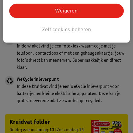
Gecertificeerd drogist
Weigeren
Kruidvat is een gecertificeerd drogist. Dit betekent dat je
deskundig advies krijgt over medicijn gebruik. In de
winkel én online!
Zelf cookies beheren
Kruidvat fotokiosk
In de winkel vind je een fotokiosk waarmee je met je
telefoon, contactloos of met een geheugenkaartje, jouw
foto’s direct kan meenemen. Super makkelijk en direct
klaar.
WeCycle inleverpunt
In deze Kruidvat vind je een WeCycle inleverpunt voor
batterijen en kleine elektrische apparaten. Deze kan je
gratis inleveren zodat ze worden gerecycled.
Kruidvat folder
Geldig van maandag 10 t/m zondag 16