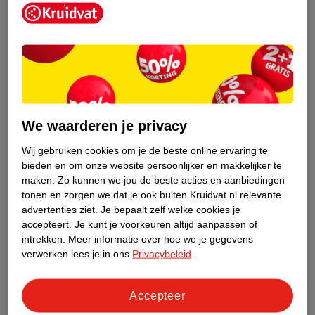
Kruidvat is een erkend specialist in
zelfzorg, ook online. Wat je
We waarderen je privacy
gezondheidsvraag ook is, stel hem aan
ons!
Wij gebruiken cookies om je de beste online ervaring te
bieden en om onze website persoonlijker en makkelijker te
Stel je gezondheidsvraag
maken.
Zo kunnen we jou de beste acties en aanbiedingen
tonen en zorgen we dat je ook buiten Kruidvat.nl relevante
advertenties ziet.
Je bepaalt zelf welke cookies je
accepteert.
Je kunt je voorkeuren altijd aanpassen of
Ook in deze winkel
intrekken.
Meer informatie over hoe we je gegevens
Kruidvat.nl ophaalpunt
verwerken lees je in ons
Privacybeleid
.
Laat je bestelling snel en gemakkelijk bezorgen in de
winkel. Zo hoef je niet thuis te blijven voor de Kruidvat
Accepteer
bestelling!