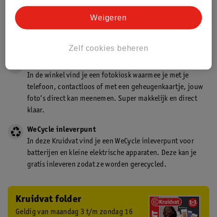
Gecertificeerd drogist
Weigeren
Kruidvat is een gecertificeerd drogist. Dit betekent dat je
deskundig advies krijgt over medicijn gebruik. In de
winkel én online!
Zelf cookies beheren
Kruidvat fotokiosk
In de winkel vind je een fotokiosk waarmee je met je
telefoon, contactloos of met een geheugenkaartje, jouw
foto’s direct kan meenemen. Super makkelijk en direct
klaar.
WeCycle inleverpunt
In deze Kruidvat vind je een WeCycle inleverpunt voor
batterijen en kleine elektrische apparaten. Deze kan je
gratis inleveren zodat ze worden gerecycled.
Kruidvat folder
Geldig van maandag 3 t/m zondag 16