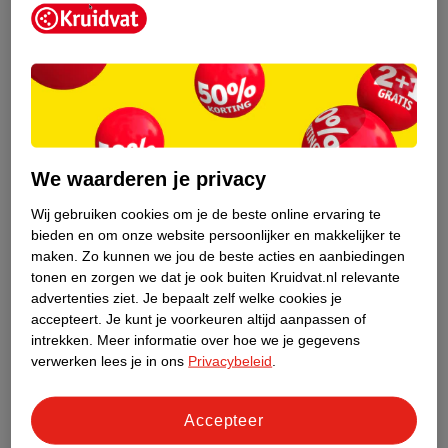
Kruidvat is een erkend specialist in
zelfzorg, ook online. Wat je
We waarderen je privacy
gezondheidsvraag ook is, stel hem aan
ons!
Wij gebruiken cookies om je de beste online ervaring te
bieden en om onze website persoonlijker en makkelijker te
Stel je gezondheidsvraag
maken.
Zo kunnen we jou de beste acties en aanbiedingen
tonen en zorgen we dat je ook buiten Kruidvat.nl relevante
advertenties ziet.
Je bepaalt zelf welke cookies je
accepteert.
Je kunt je voorkeuren altijd aanpassen of
Ook in deze winkel
intrekken.
Meer informatie over hoe we je gegevens
Kruidvat.nl ophaalpunt
verwerken lees je in ons
Privacybeleid
.
Laat je bestelling snel en gemakkelijk bezorgen in de
winkel. Zo hoef je niet thuis te blijven voor de Kruidvat
Accepteer
bestelling!