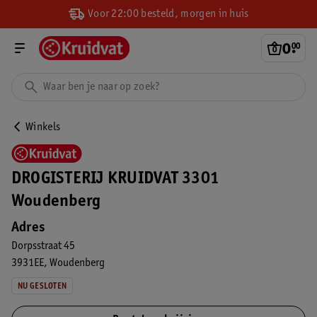
Voor 22:00 besteld, morgen in huis
0
.
00
Winkels
DROGISTERIJ KRUIDVAT 3301
Woudenberg
Adres
Dorpsstraat 45
3931EE
Woudenberg
NU GESLOTEN