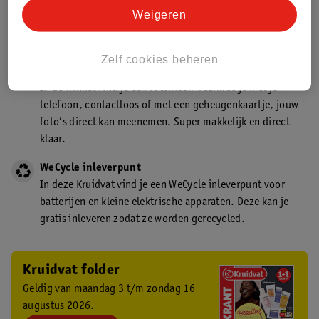
Kruidvat is een gecertificeerd drogist. Dit betekent dat je
Weigeren
deskundig advies krijgt over medicijn gebruik. In de
winkel én online!
Zelf cookies beheren
Kruidvat fotokiosk
In de winkel vind je een fotokiosk waarmee je met je
telefoon, contactloos of met een geheugenkaartje, jouw
foto’s direct kan meenemen. Super makkelijk en direct
klaar.
WeCycle inleverpunt
In deze Kruidvat vind je een WeCycle inleverpunt voor
batterijen en kleine elektrische apparaten. Deze kan je
gratis inleveren zodat ze worden gerecycled.
Kruidvat folder
Geldig van maandag 3 t/m zondag 16
augustus 2026.