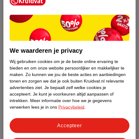
Kruidvat is een erkend specialist in
zelfzorg, ook online. Wat je
gezondheidsvraag ook is, stel hem aan
We waarderen je privacy
ons!
Wij gebruiken cookies om je de beste online ervaring te
Stel je gezondheidsvraag
bieden en om onze website persoonlijker en makkelijker te
maken.
Zo kunnen we jou de beste acties en aanbiedingen
tonen en zorgen we dat je ook buiten Kruidvat.nl relevante
advertenties ziet.
Je bepaalt zelf welke cookies je
Ook in deze winkel
accepteert.
Je kunt je voorkeuren altijd aanpassen of
intrekken.
Meer informatie over hoe we je gegevens
Kruidvat.nl ophaalpunt
verwerken lees je in ons
Privacybeleid
.
Laat je bestelling snel en gemakkelijk bezorgen in de
winkel. Zo hoef je niet thuis te blijven voor de Kruidvat
bestelling!
Accepteer
Gecertificeerd drogist