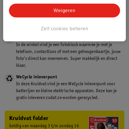
Gecertificeerd drogist
Weigeren
Kruidvat is een gecertificeerd drogist. Dit betekent dat je
deskundig advies krijgt over medicijn gebruik. In de
winkel én online!
Zelf cookies beheren
Kruidvat fotokiosk
In de winkel vind je een fotokiosk waarmee je met je
telefoon, contactloos of met een geheugenkaartje, jouw
foto’s direct kan meenemen. Super makkelijk en direct
klaar.
WeCycle inleverpunt
In deze Kruidvat vind je een WeCycle inleverpunt voor
batterijen en kleine elektrische apparaten. Deze kan je
gratis inleveren zodat ze worden gerecycled.
Kruidvat folder
Geldig van maandag 3 t/m zondag 16