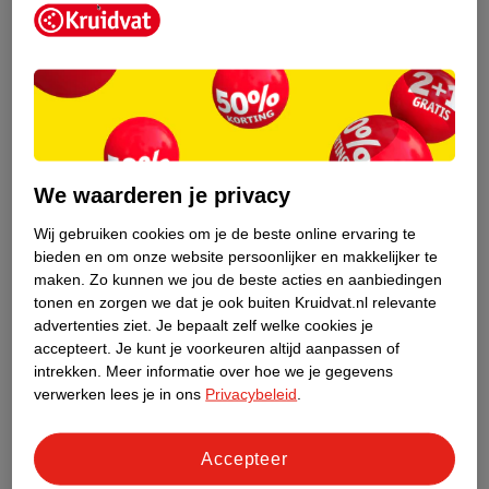
Kruidvat is een erkend specialist in
zelfzorg, ook online. Wat je
We waarderen je privacy
gezondheidsvraag ook is, stel hem aan
ons!
Wij gebruiken cookies om je de beste online ervaring te
bieden en om onze website persoonlijker en makkelijker te
Stel je gezondheidsvraag
maken.
Zo kunnen we jou de beste acties en aanbiedingen
tonen en zorgen we dat je ook buiten Kruidvat.nl relevante
advertenties ziet.
Je bepaalt zelf welke cookies je
accepteert.
Je kunt je voorkeuren altijd aanpassen of
Ook in deze winkel
intrekken.
Meer informatie over hoe we je gegevens
Kruidvat.nl ophaalpunt
verwerken lees je in ons
Privacybeleid
.
Laat je bestelling snel en gemakkelijk bezorgen in de
winkel. Zo hoef je niet thuis te blijven voor de Kruidvat
Accepteer
bestelling!